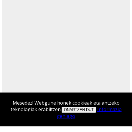
Mesedez! Webgune honek cookieak eta antzeko
teknologiak erabiltzen.
Informazio
ONARTZEN DUT
gehiago