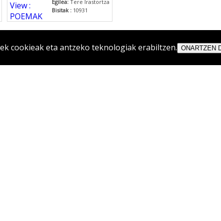
Egilea:
Tere Irastortza
Bisitak :
10931
 cookieak eta antzeko teknologiak erabiltzen.
ONARTZEN 