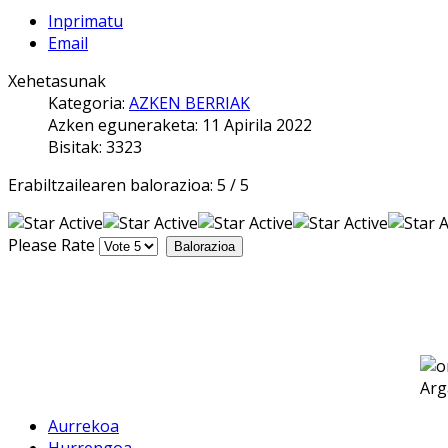
Inprimatu
Email
Xehetasunak
Kategoria:
AZKEN BERRIAK
Azken eguneraketa: 11 Apirila 2022
Bisitak: 3323
Erabiltzailearen balorazioa:
5
/
5
Please Rate
Arg
Aurrekoa
Hurrengoa