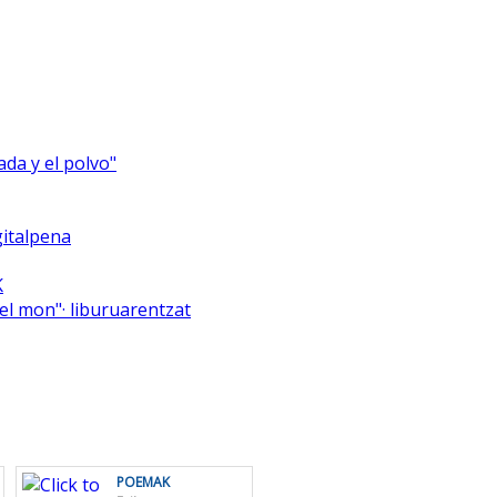
ada y el polvo"
italpena
K
el mon"· liburuarentzat
POEMAK