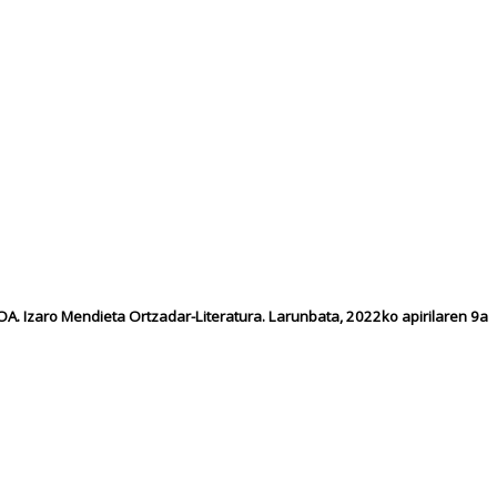
. Izaro Mendieta Ortzadar-Literatura. Larunbata, 2022ko apirilaren 9a