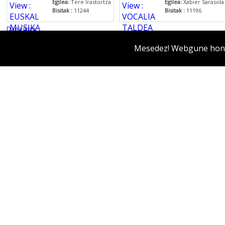
Egilea:
Tere Irastortza
Egilea:
Xabier Sarasola
Bisitak :
11244
Bisitak :
11196
Dana ikusi
Mesedez! Webgune honek
Liburuak