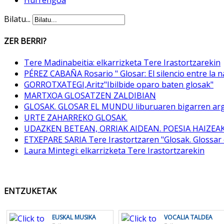
Bilatu...
ZER BERRI?
Tere Madinabeitia: elkarrizketa Tere Irastortzarekin
PÉREZ CABAÑA Rosario " Glosar: El silencio entre la n
GORROTXATEGI,Aritz"Ibilbide oparo baten glosak"
MARTXOA GLOSATZEN ZALDIBIAN
GLOSAK. GLOSAR EL MUNDU liburuaren bigarren arg
URTE ZAHARREKO GLOSAK.
UDAZKEN BETEAN, ORRIAK AIDEAN. POESIA HAIZEA
ETXEPARE SARIA Tere Irastortzaren "Glosak. Glossar 
Laura Mintegi: elkarrizketa Tere Irastortzarekin
ENTZUKETAK
EUSKAL MUSIKA
VOCALIA TALDEA