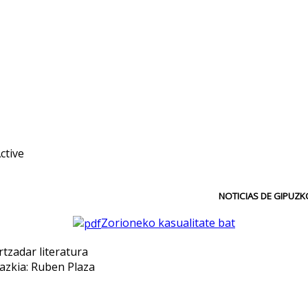
NOTICIAS DE GIPUZKOA
Zorioneko kasualitate bat
azkia: Ruben Plaza