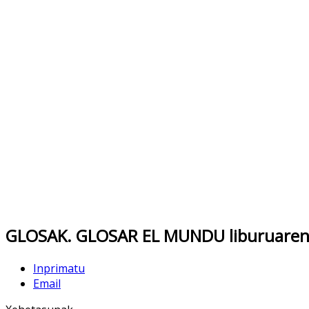
Son nueve, los pá
GLOSAK. GLOSAR EL MUNDU liburuaren 
Inprimatu
Email