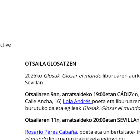
OTSAILA GLOSATZEN
2026ko
Glosak. Glosar el mundo
liburuaren aurk
Sevillan.
Otsailaren 9an, arratsaldeko 19:00etan CÁDIZ
en
Calle Ancha, 16)
Lola Andrés
poeta eta liburuaren
burutuko da eta egileak
Glosak. Glosar el mund
Otsailaren 11n, arratsaldeko 20:00etan SEVILLA
n
Rosario Pérez Cabaña
, poeta eta unibertsitate- 
el mundo
liburuaren irakurketa egingo du.