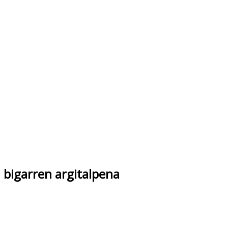
jaros
bigarren argitalpena