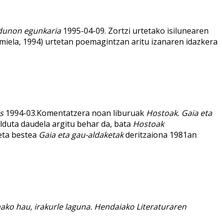
ldunon egunkaria
1995-04-09. Zortzi urtetako isilunearen
amiela, 1994) urtetan poemagintzan aritu izanaren idazkera
s
1994-03.Komentatzera noan liburuak
Hostoak. Gaia eta
ilduta daudela argitu behar da, bata
Hostoak
 eta bestea
Gaia eta gau-aldaketak
deritzaiona 1981an
nako hau, irakurle laguna. Hendaiako Literaturaren