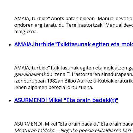
AMAIA,Iturbide" Ahots baten bidean" Manual devotio 
ondoren argitaratu du Tere Irastortzak “Manual devot
malgukoa.
AMAIA,Iturbide"Txikitasunak egiten eta mo
AMAIA,Iturbide"Txikitasunak egiten eta moldatzen g
gau-aldaketak
du izena T. Irastorzaren sinadurapean.
izenburupean 1982an Bilbo Aurrezki-Kutxak eraturiko
lehen aipamen berezia lortu zuena.
ASURMENDI Mikel "Eta orain badaki(t)"
ASURMENDI, Mikel "Eta orain badakit" Eta orain bad
Menturan taldeko —Neguko poesia ekitaldiaren kari— 