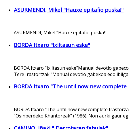
ASURMENDI, Mikel "Hauxe epitafio puska!"
ASURMENDI, Mikel "Hauxe epitafio puska!"
BORDA Itxaro "Ixiltasun eske"
BORDA Itxaro "Ixiltasun eske"Manual devotio gabecoa 
Tere Irastortzak “Manual devotio gabekoa edo ibilga
BORDA Itxaro "The until now new complete I
BORDA Itxaro "The until now new complete Irastorz
“Osinberdeko Khantoreak” (1986). Non aurki gaur eg
CAMINO, Iñaki " Derrotaren fabulak"