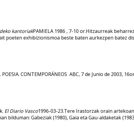
deko kantoriak
PAMIELA 1986 , 7-10 or.Hitzaurreak beharrezk
ait poeten exhibizionismoa beste baten aurkezpen batez dis
. POESIA. CONTEMPORÁNEOS ABC, 7 de Junio de 2003, 16or
k.
El Diario Vasco
1996-03-23.Tere Irastorzak orain artekoan 
n bilduman: Gabeziak (1980), Gaia eta Gau-aldaketak (1983)