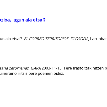
ioa, lagun ala etsai?
un ala etsai?
EL CORREO TERRITORIOS. FILOSOFIA
, Larunbat
Esana zetorrenaz, GARA
2003-11-15. Tere Irastorzak hitzen b
ineraino iritsiz bere poemen bidez.