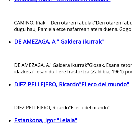
CAMINO, Iñaki " Derrotaren fabulak"Derrotaren fab
dugu hau, Pamiela etxe nafarrean atera duena. Gog
DE AMEZAGA, A." Galdera ikurrak"
DE AMEZAGA, A." Galdera ikurrak"Glosak. Esana zeto
idazketa”, esan du Tere Irastortza (Zaldibia, 1961) po
DIEZ PELLEJERO, Ricardo"El eco del mundo"
DIEZ PELLEJERO, Ricardo"El eco del mundo"
Estankona, Igor "Leiala"