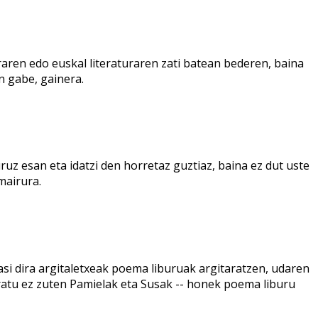
uraren edo euskal literaturaren zati batean bederen, baina
in gabe, gainera.
uz esan eta idatzi den horretaz guztiaz, baina ez dut uste
mairura.
si dira argitaletxeak poema liburuak argitaratzen, udaren
aratu ez zuten Pamielak eta Susak -- honek poema liburu