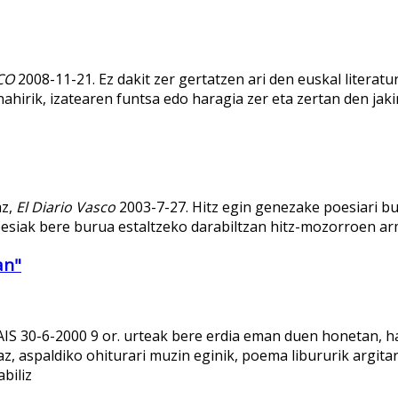
CO
2008-11-21. Ez dakit zer gertatzen ari den euskal literat
 nahirik, izatearen funtsa edo haragia zer eta zertan den jak
z,
El Diario Vasco
2003-7-27. Hitz egin genezake poesiari bur
esiak bere burua estaltzeko darabiltzan hitz-mozorroen ar
an"
IS 30-6-2000 9 or. urteak bere erdia eman duen honetan, ha
Iaz, aspaldiko ohiturari muzin eginik, poema libururik argit
biliz