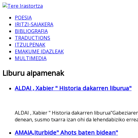
POESIA
IRITZI-SAIAKERA
BIBLIOGRAFIA
TRADUCTIONS
ITZULPENAK
EMAKUME IDAZLEAK
MULTIMEDIA
Liburu aipamenak
ALDAI , Xabier " Historia dakarren liburua"
ALDAI , Xabier " Historia dakarren liburua"Gabeziar
denean, susmo txarra izan ohi da lehendabiziko errea
AMAIA,Iturbide" Ahots baten bidean"