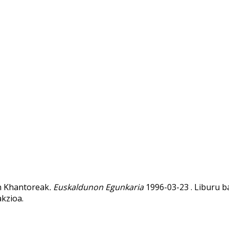
en Khantoreak
. Euskaldunon Egunkaria
1996-03-23 . Liburu b
kzioa.