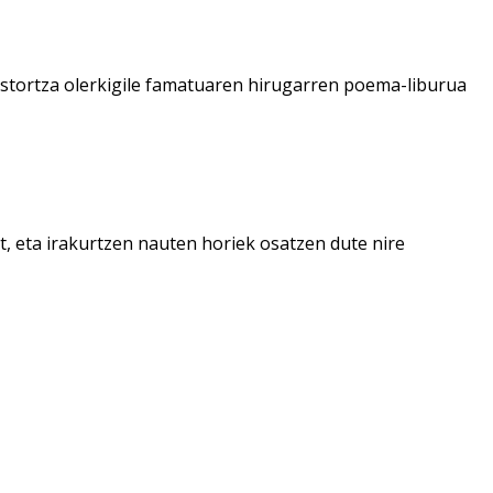
astortza olerkigile famatuaren hirugarren poema-liburua
t, eta irakurtzen nauten horiek osatzen dute nire