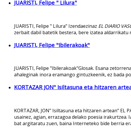
JUARISTI, Felipe " Lilura"
JUARISTI, Felipe " Lilura" Izendaezinaz
EL DIARIO VAS
zerbait dabil batetik bestera, bere izatea aldarrikatu
JUARISTI, Felipe "Ibilerakoak"
JUARISTI, Felipe "Ibilerakoak"Glosak. Esana zetorrena
ahaleginak inora eramango gintuzkeenik, ez bada po
KORTAZAR JON" Isiltasuna eta hitzaren arte
KORTAZAR, JON" Isiltasuna eta hitzaren artean" EL PA
usainez, agian, errazagoa delako poesia irakurtzea. 
bat argitaratu zuen, baina Interneteko bide berria era