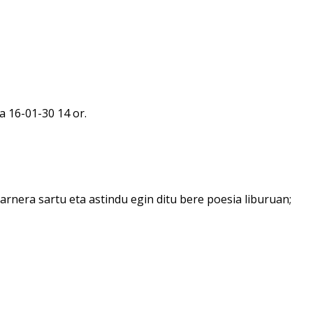
a 16-01-30 14 or.
arnera sartu eta astindu egin ditu bere poesia liburuan;