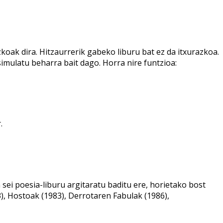
oak dira. Hitzaurrerik gabeko liburu bat ez da itxurazkoa.
imulatu beharra bait dago. Horra nire funtzioa:
.
sei poesia-liburu argitaratu baditu ere, horietako bost
, Hostoak (1983), Derrotaren Fabulak (1986),