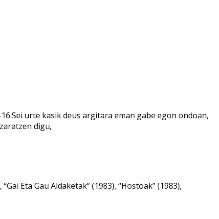
16.Sei urte kasik deus argitara eman gabe egon ondoan,
azaratzen digu,
 “Gai Eta Gau Aldaketak” (1983), “Hostoak” (1983),