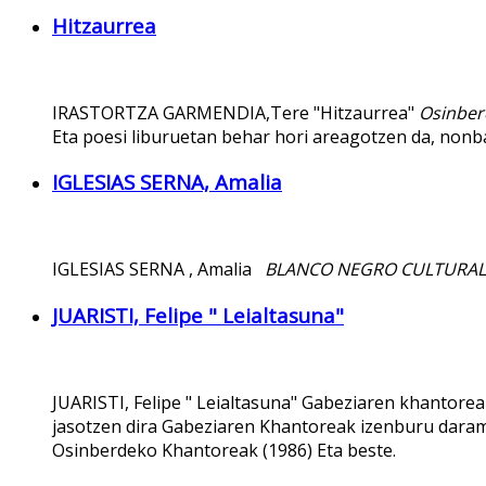
Hitzaurrea
IRASTORTZA GARMENDIA,Tere "Hitzaurrea"
Osinber
Eta poesi liburuetan behar hori areagotzen da, nonb
IGLESIAS SERNA, Amalia
IGLESIAS SERNA , Amalia
BLANCO NEGRO CULTURAL
JUARISTI, Felipe " Leialtasuna"
JUARISTI, Felipe " Leialtasuna" Gabeziaren khantorea
jasotzen dira Gabeziaren Khantoreak izenburu darama
Osinberdeko Khantoreak (1986) Eta beste.