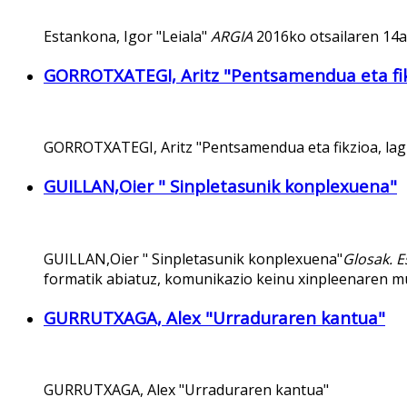
Estankona, Igor "Leiala"
ARGIA
2016ko otsailaren 14a
GORROTXATEGI, Aritz "Pentsamendua eta fikz
GORROTXATEGI, Aritz "Pentsamendua eta fikzioa, lag
GUILLAN,Oier " Sinpletasunik konplexuena"
GUILLAN,Oier " Sinpletasunik konplexuena"
Glosak. 
formatik abiatuz, komunikazio keinu xinpleenaren mu
GURRUTXAGA, Alex "Urraduraren kantua"
GURRUTXAGA, Alex "Urraduraren kantua"