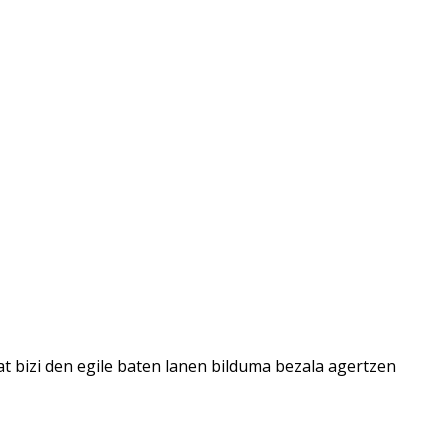
at bizi den egile baten lanen bilduma bezala agertzen