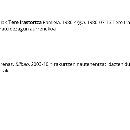
ulak
Tere Irastortza
Pamiela, 1986.
Argia
, 1986-07-13.Tere Ir
oratu dezagun aurrenekoa
rrenaz,
Bilbao
, 2003-10. “Irakurtzen nautenentzat idazten du
etak.