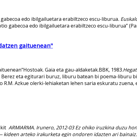
gabecoa edo ibilgailuetara erabiltzeco escu-liburua
. Euska
io gabecoa edo ibilgailuetara erabiltzeco escu-liburua” (P
ldatzen gaituenean"
aituenean"Hostoak. Gaia eta gau-aldaketak.BBK, 1983.
Hegat
 Berez eta egiturari buruz, liburu batean bi poema-liburu b
 R.M. Azkue olerki-lehiaketan lehen saria eskuratu zuena,
akit
ARMIARMA.
Irunero
, 2012-03 Ez ohiko iruzkina duzu ho
kideen arteko irakurketa egin ondoren idazten ari bainaiz.