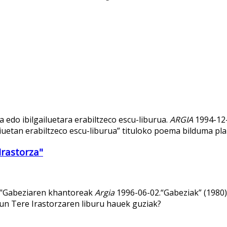
edo ibilgailuetara erabiltzeco escu-liburua.
ARGIA
1994-12-
iuetan erabiltzeco escu-liburua” tituloko poema bilduma pl
rastorza"
a"Gabeziaren khantoreak
Argia
1996-06-02.“Gabeziak” (1980),
un Tere Irastorzaren liburu hauek guziak?