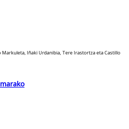
arkuleta, Iñaki Urdanibia, Tere Irastortza eta Castillo
dumarako