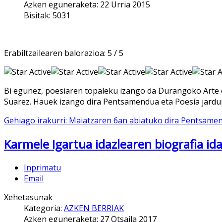
Azken eguneraketa: 22 Urria 2015
Bisitak: 5031
Erabiltzailearen balorazioa:
5
/
5
Bi egunez, poesiaren topaleku izango da Durangoko Arte et
Suarez. Hauek izango dira Pentsamendua eta Poesia jardu
Gehiago irakurri: Maiatzaren 6an abiatuko dira Pentsamen
Karmele Igartua idazlearen biografia id
Inprimatu
Email
Xehetasunak
Kategoria:
AZKEN BERRIAK
Azken eguneraketa: 27 Otsaila 2017