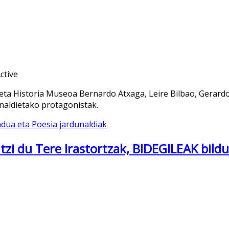
a Historia Museoa Bernardo Atxaga, Leire Bilbao, Gerardo M
naldietako protagonistak.
dua eta Poesia jardunaldiak
atzi du Tere Irastortzak, BIDEGILEAK bil