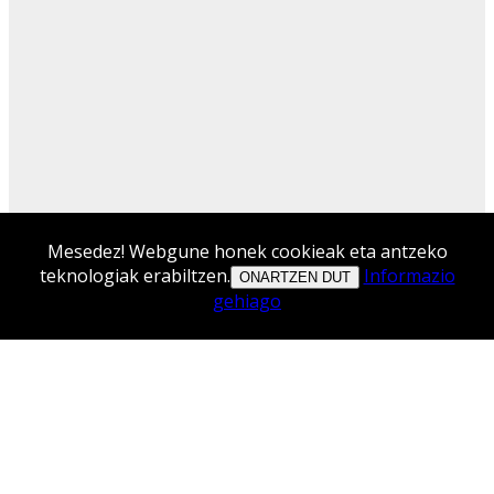
Mesedez! Webgune honek cookieak eta antzeko
teknologiak erabiltzen.
Informazio
ONARTZEN DUT
gehiago