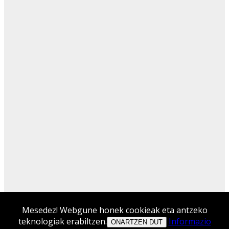
Mesedez! Webgune honek cookieak eta antzeko
teknologiak erabiltzen.
Informazio
ONARTZEN DUT