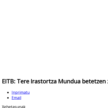
Son nueve, los pá
EITB: Tere Irastortza Mundua betetzen
Inprimatu
Email
Xehetasunak