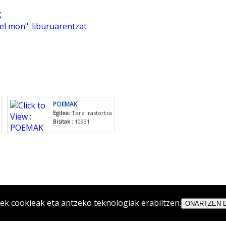
K
el mon"· liburuarentzat
POEMAK
Egilea:
Tere Irastortza
Bisitak :
10931
 cookieak eta antzeko teknologiak erabiltzen.
ONARTZEN 