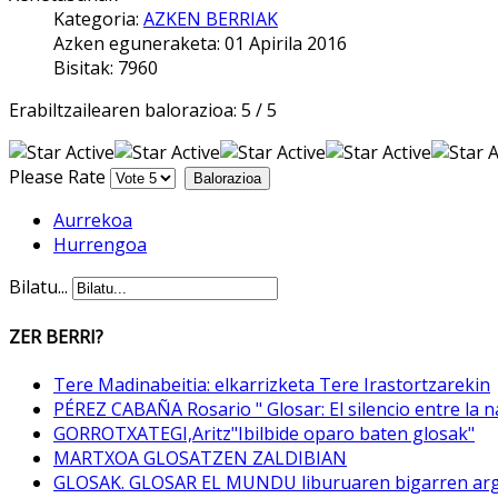
Kategoria:
AZKEN BERRIAK
Azken eguneraketa: 01 Apirila 2016
Bisitak: 7960
Erabiltzailearen balorazioa:
5
/
5
Please Rate
Aurrekoa
Hurrengoa
Bilatu...
ZER BERRI?
Tere Madinabeitia: elkarrizketa Tere Irastortzarekin
PÉREZ CABAÑA Rosario " Glosar: El silencio entre la n
GORROTXATEGI,Aritz"Ibilbide oparo baten glosak"
MARTXOA GLOSATZEN ZALDIBIAN
GLOSAK. GLOSAR EL MUNDU liburuaren bigarren arg