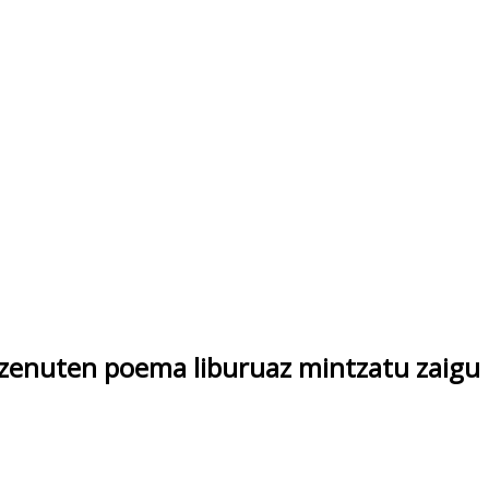
jaros
 zenuten poema liburuaz mintzatu zaigu