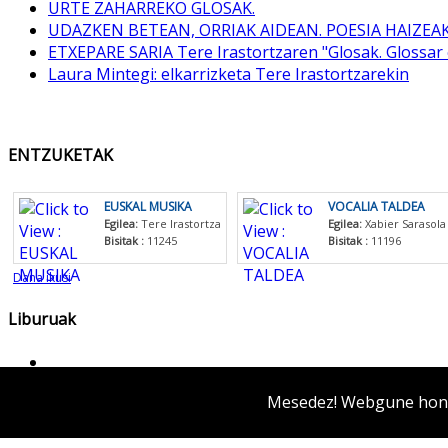
URTE ZAHARREKO GLOSAK.
UDAZKEN BETEAN, ORRIAK AIDEAN. POESIA HAIZEA
ETXEPARE SARIA Tere Irastortzaren "Glosak. Glossar 
Laura Mintegi: elkarrizketa Tere Irastortzarekin
ENTZUKETAK
EUSKAL MUSIKA
VOCALIA TALDEA
Egilea:
Tere Irastortza
Egilea:
Xabier Sarasola
Bisitak :
11245
Bisitak :
11196
Dana ikusi
Liburuak
Mesedez! Webgune honek