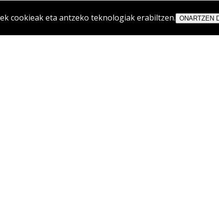
 cookieak eta antzeko teknologiak erabiltzen.
ONARTZEN 