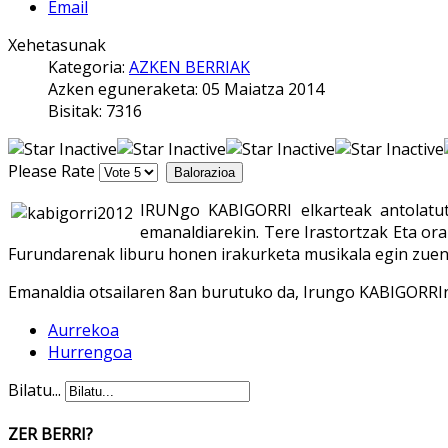
Email
Xehetasunak
Kategoria:
AZKEN BERRIAK
Azken eguneraketa: 05 Maiatza 2014
Bisitak: 7316
Please Rate
IRUNgo KABIGORRI elkarteak antolatu
emanaldiarekin. Tere Irastortzak Eta ora
Furundarenak liburu honen irakurketa musikala egin zuen,
Emanaldia otsailaren 8an burutuko da, Irungo KABIGORRIn,
Aurrekoa
Hurrengoa
Bilatu...
ZER BERRI?