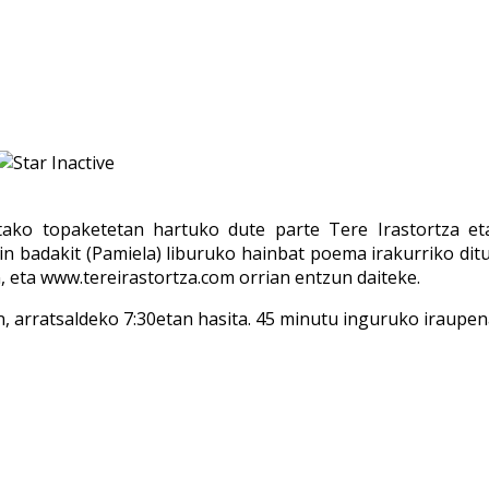
tako topaketetan hartuko dute parte Tere Irastortza
in badakit (Pamiela) liburuko hainbat poema irakurriko dit
 eta www.tereirastortza.com orrian entzun daiteke.
 arratsaldeko 7:30etan hasita. 45 minutu inguruko iraupen