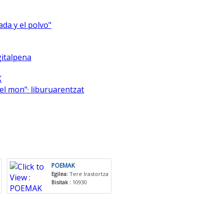
ada y el polvo"
italpena
K
el mon"· liburuarentzat
POEMAK
Egilea:
Tere Irastortza
Bisitak :
10930