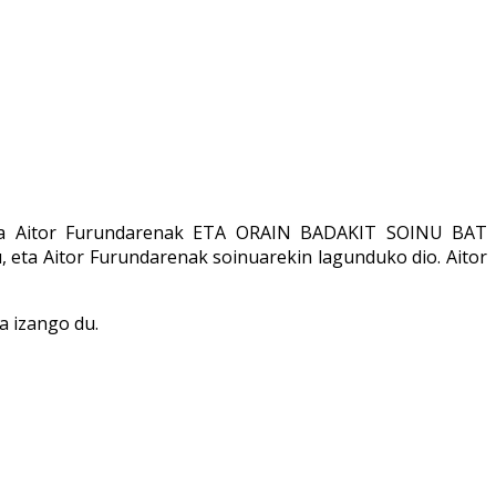
 eta Aitor Furundarenak ETA ORAIN BADAKIT SOINU BAT
u, eta Aitor Furundarenak soinuarekin lagunduko dio. Aitor
a izango du.