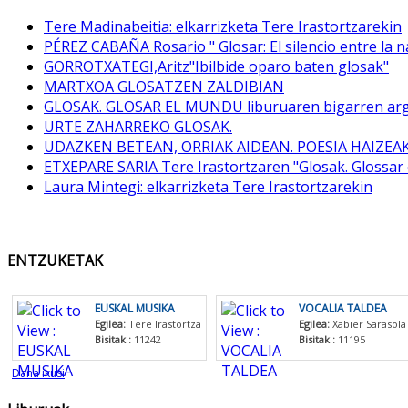
Tere Madinabeitia: elkarrizketa Tere Irastortzarekin
PÉREZ CABAÑA Rosario " Glosar: El silencio entre la n
GORROTXATEGI,Aritz"Ibilbide oparo baten glosak"
MARTXOA GLOSATZEN ZALDIBIAN
GLOSAK. GLOSAR EL MUNDU liburuaren bigarren arg
URTE ZAHARREKO GLOSAK.
UDAZKEN BETEAN, ORRIAK AIDEAN. POESIA HAIZEA
ETXEPARE SARIA Tere Irastortzaren "Glosak. Glossar 
Laura Mintegi: elkarrizketa Tere Irastortzarekin
ENTZUKETAK
EUSKAL MUSIKA
VOCALIA TALDEA
Egilea:
Tere Irastortza
Egilea:
Xabier Sarasola
Bisitak :
11242
Bisitak :
11195
Dana ikusi