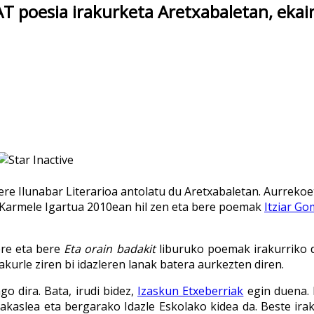
jaros
oesia irakurketa Aretxabaletan, ekain
e Ilunabar Literarioa antolatu du Aretxabaletan. Aurrekoe
. Karmele Igartua 2010ean hil zen eta bere poemak
Itziar G
ere eta bere
Eta orain badakit
liburuko poemak irakurriko d
kurle ziren bi idazleren lanak batera aurkezten diren.
go dira. Bata, irudi bidez,
Izaskun Etxeberriak
egin duena. 
 irakaslea eta bergarako Idazle Eskolako kidea da. Beste ir