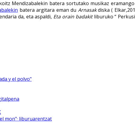
arikoitz Mendizabalekin batera sortutako musikaz eramango
abalekin
batera argitara eman du
Arnasak
diska ( Elkar,20
daria da, eta aspaldi,
Eta orain badakit
liburuko “ Perkusi
ada y el polvo"
italpena
K
el mon"· liburuarentzat