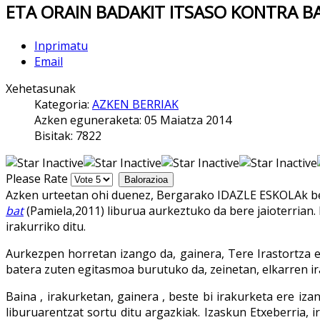
Son nueve, los pá
ETA ORAIN BADAKIT ITSASO KONTRA BAT p
Inprimatu
Email
Xehetasunak
Kategoria:
AZKEN BERRIAK
Azken eguneraketa: 05 Maiatza 2014
Bisitak: 7822
Please Rate
Azken urteetan ohi duenez, Bergarako IDAZLE ESKOLAk ber
bat
(Pamiela,2011) liburua aurkeztuko da bere jaioterrian
irakurriko ditu.
Aurkezpen horretan izango da, gainera, Tere Irastortza 
batera zuten egitasmoa burutuko da, zeinetan, elkarren ira
Baina , irakurketan, gainera , beste bi irakurketa ere izan
liburuarentzat sortu ditu argazkiak. Izaskun Etxeberria,