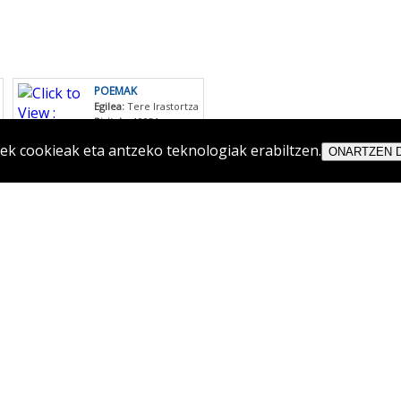
POEMAK
Egilea:
Tere Irastortza
Bisitak :
10931
 cookieak eta antzeko teknologiak erabiltzen.
ONARTZEN 