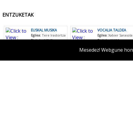
ENTZUKETAK
EUSKAL MUSIKA
VOCALIA TALDEA
Egilea:
Tere Irastortza
Egilea:
Xabier Sarasola
Bisitak :
11245
Bisitak :
11196
Mesedez! Webgune honek
Dana ikusi
Liburuak