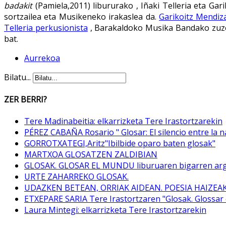
badakit
(Pamiela,2011) libururako , Iñaki Telleria eta G
sortzailea eta Musikeneko irakaslea da.
Garikoitz Mendiz
Telleria perkusionista
, Barakaldoko Musika Bandako zuzen
bat.
Aurrekoa
Bilatu...
ZER BERRI?
Tere Madinabeitia: elkarrizketa Tere Irastortzarekin
PÉREZ CABAÑA Rosario " Glosar: El silencio entre la n
GORROTXATEGI,Aritz"Ibilbide oparo baten glosak"
MARTXOA GLOSATZEN ZALDIBIAN
GLOSAK. GLOSAR EL MUNDU liburuaren bigarren arg
URTE ZAHARREKO GLOSAK.
UDAZKEN BETEAN, ORRIAK AIDEAN. POESIA HAIZEA
ETXEPARE SARIA Tere Irastortzaren "Glosak. Glossar 
Laura Mintegi: elkarrizketa Tere Irastortzarekin