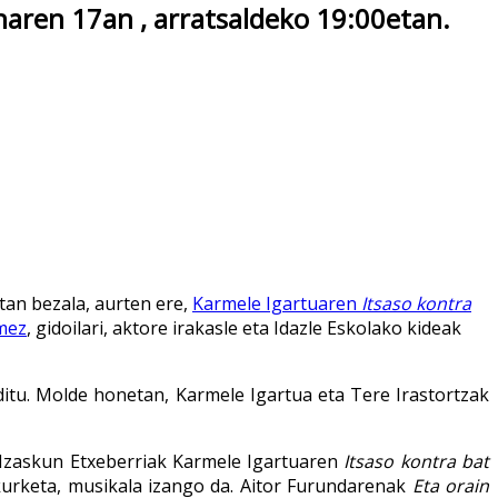
aren 17an , arratsaldeko 19:00etan.
tan bezala, aurten ere,
Karmele Igartuaren
Itsaso kontra
omez
, gidoilari, aktore irakasle eta Idazle Eskolako kideak
itu. Molde honetan, Karmele Igartua eta Tere Irastortzak
Izaskun Etxeberriak Karmele Igartuaren
Itsaso kontra bat
akurketa, musikala izango da. Aitor Furundarenak
Eta orain