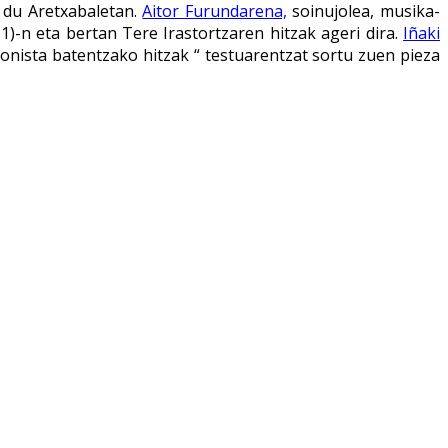
 du Aretxabaletan.
Aitor Furundarena,
soinujolea, musika-
11)-n eta bertan Tere Irastortzaren hitzak ageri dira.
Iñaki
onista batentzako hitzak “ testuarentzat sortu zuen pieza