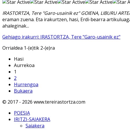
IRASTORTZA, Tere "Garo-usainik ez" GOIENA, LIBURU ART
eraman zuena. Eta irakurtzen, hasi, Erdi-bearra artikuluagat
ahaleginak...
Gehiago irakurri: IRASTORTZA, Tere "Garo-usainik ez"
Orrialdea 1-(e)tik 2-(e)ra
Hasi
Aurrekoa
1
2
Hurrengoa
Bukaera
© 2017 - 2026 www.tereirastortza.com
POESIA
IRITZI-SAIAKERA
Saiakera