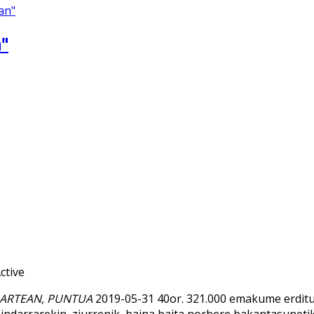
an"
a"
RU ARTEAN, PUNTUA
2019-05-31 40or. 321.000 emakume erditu 
darrarekin, ziurrenik, baina baita norbere bakantasunetik 