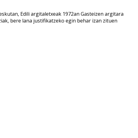
 eskutan, Edili argitaletxeak 1972an Gasteizen argitara
ziak, bere lana justifikatzeko egin behar izan zituen