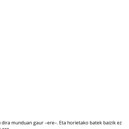
dira munduan gaur –ere–. Eta horietako batek baizik ez
ere...