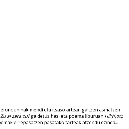
lefonouhinak mendi eta itsaso artean galtzen asmatzen
Zu al zara zu?
galdetuz hasi eta poema liburuan
Hil(h)otz
oemak errepasatzen pasatako tarteak atzendu ezinda...