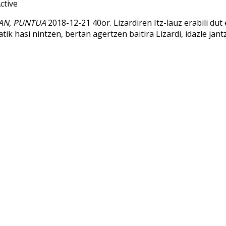
EAN, PUNTUA
2018-12-21 40or. Lizardiren Itz-lauz erabili dut
ik hasi nintzen, bertan agertzen baitira Lizardi, idazle jant