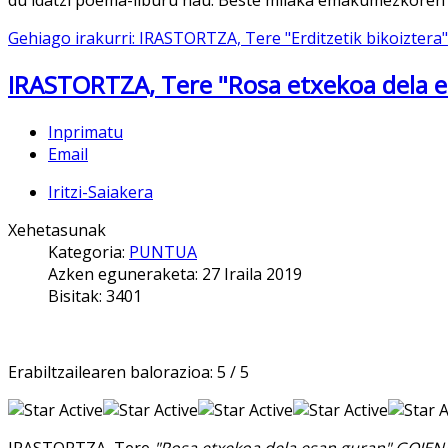
Gehiago irakurri: IRASTORTZA, Tere "Erditzetik bikoiztera"
IRASTORTZA, Tere "Rosa etxekoa dela 
Inprimatu
Email
Iritzi-Saiakera
Xehetasunak
Kategoria:
PUNTUA
Azken eguneraketa: 27 Iraila 2019
Bisitak: 3401
Erabiltzailearen balorazioa:
5
/
5