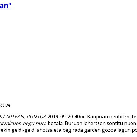
oan"
URU ARTEAN, PUNTUA
2019-09-20 40or. Kanpoan nenbilen, te
zitzaizuen negu hura
bezala. Buruan lehertzen sentitu nuen
ekin geldi-geldi ahotsa eta begirada garden gozoa lagun p