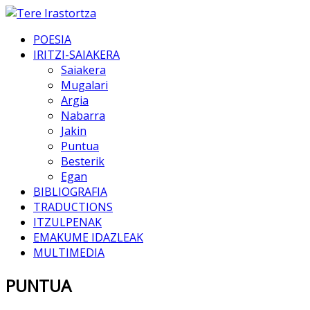
POESIA
IRITZI-SAIAKERA
Saiakera
Mugalari
Argia
Nabarra
Jakin
Puntua
Besterik
Egan
BIBLIOGRAFIA
TRADUCTIONS
ITZULPENAK
EMAKUME IDAZLEAK
MULTIMEDIA
PUNTUA