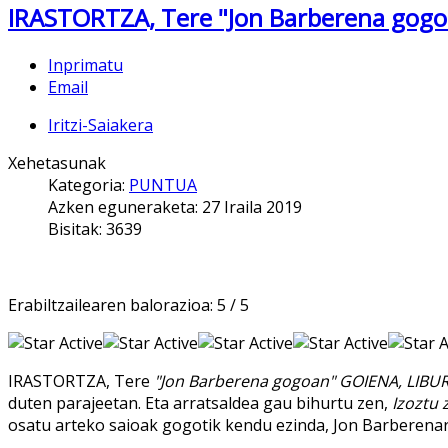
IRASTORTZA, Tere "Jon Barberena gog
Inprimatu
Email
Iritzi-Saiakera
Xehetasunak
Kategoria:
PUNTUA
Azken eguneraketa: 27 Iraila 2019
Bisitak: 3639
Erabiltzailearen balorazioa:
5
/
5
IRASTORTZA, Tere
"Jon Barberena gogoan" GOIENA, LIB
duten parajeetan. Eta arratsaldea gau bihurtu zen,
Izoztu 
osatu arteko saioak gogotik kendu ezinda, Jon Barberenar