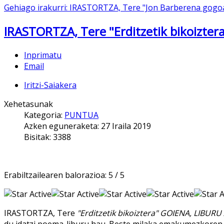
Gehiago irakurri: IRASTORTZA, Tere "Jon Barberena gogo
IRASTORTZA, Tere "Erditzetik bikoizter
Inprimatu
Email
Iritzi-Saiakera
Xehetasunak
Kategoria:
PUNTUA
Azken eguneraketa: 27 Iraila 2019
Bisitak: 3388
Erabiltzailearen balorazioa:
5
/
5
IRASTORTZA, Tere
"Erditzetik bikoiztera" GOIENA, LIBU
du idatzi poema-liburu hau. Beste milaka emakumezkoren in