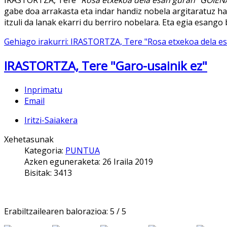
IRASTORTZA, Tere
"Rosa etxekoa dela esan guran" GOIE
gabe doa arrakasta eta indar handiz nobela argitaratuz h
itzuli da lanak ekarri du berriro nobelara. Eta egia esang
Gehiago irakurri: IRASTORTZA, Tere "Rosa etxekoa dela e
IRASTORTZA, Tere "Garo-usainik ez"
Inprimatu
Email
Iritzi-Saiakera
Xehetasunak
Kategoria:
PUNTUA
Azken eguneraketa: 26 Iraila 2019
Bisitak: 3413
Erabiltzailearen balorazioa:
5
/
5