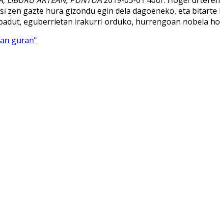
NA, LIBURU ARTEAN, PUNTUA
2019-03-01 40or. Hogei urteren
asi zen gazte hura gizondu egin dela dagoeneko, eta bitart
o badut, eguberrietan irakurri orduko, hurrengoan nobela hon
san guran"