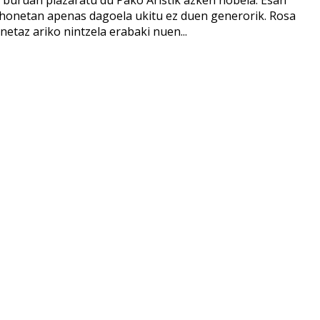
 buruan plazaratu du Pako Aristik azken nobela. Esan
e honetan apenas dagoela ukitu ez duen generorik. Rosa
etaz ariko nintzela erabaki nuen...