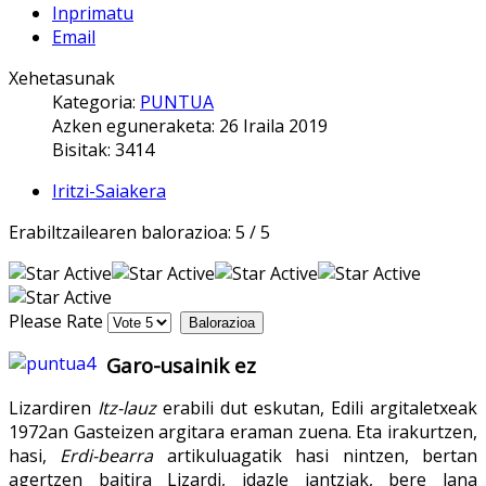
Inprimatu
Email
Xehetasunak
Kategoria:
PUNTUA
Azken eguneraketa: 26 Iraila 2019
Bisitak: 3414
Iritzi-Saiakera
Erabiltzailearen balorazioa:
5
/
5
Please Rate
Garo-usainik ez
Lizardiren
Itz-lauz
erabili dut eskutan, Edili argitaletxeak
1972an Gasteizen argitara eraman zuena. Eta irakurtzen,
hasi,
Erdi-bearra
artikuluagatik hasi nintzen, bertan
agertzen baitira Lizardi, idazle jantziak, bere lana