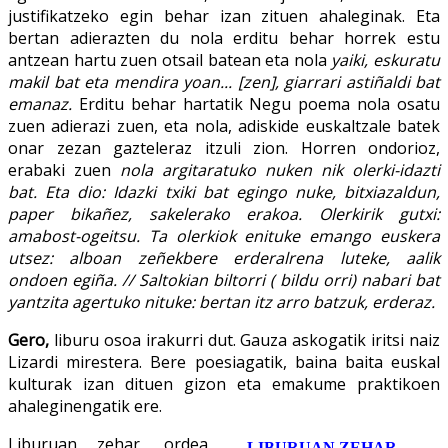
justifikatzeko egin behar izan zituen ahaleginak. Eta
bertan adierazten du nola erditu behar horrek estu
antzean hartu zuen otsail batean eta nola
yaiki, eskuratu
makil bat eta mendira yoan... [zen], giarrari astiñaldi bat
emanaz.
Erditu behar hartatik Negu poema nola osatu
zuen adierazi zuen, eta nola, adiskide euskaltzale batek
onar zezan gazteleraz itzuli zion. Horren ondorioz,
erabaki zuen
nola argitaratuko nuken nik olerki-idazti
bat. Eta dio: Idazki txiki bat egingo nuke, bitxiazaldun,
paper bikañez, sakelerako erakoa. Olerkirik gutxi:
amabost-ogeitsu. Ta olerkiok enituke emango euskera
utsez: alboan zeñekbere erderalrena luteke, aalik
ondoen egiña. // Saltokian biltorri ( bildu orri) nabari bat
yantzita agertuko nituke: bertan itz arro batzuk, erderaz.
Gero,
liburu osoa irakurri dut. Gauza askogatik iritsi naiz
Lizardi mirestera. Bere poesiagatik, baina baita euskal
kulturak izan dituen gizon eta emakume praktikoen
ahaleginengatik ere.
Liburuan zehar, ordea,
LIBURUAN ZEHAR