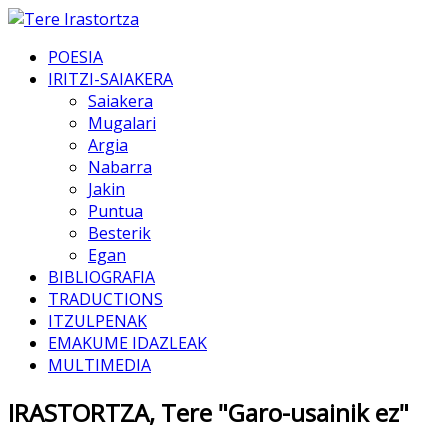
POESIA
IRITZI-SAIAKERA
Saiakera
Mugalari
Argia
Nabarra
Jakin
Puntua
Besterik
Egan
BIBLIOGRAFIA
TRADUCTIONS
ITZULPENAK
EMAKUME IDAZLEAK
MULTIMEDIA
IRASTORTZA, Tere "Garo-usainik ez"