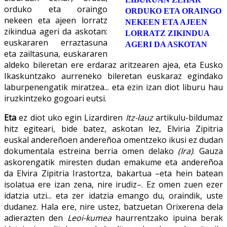
orduko eta oraingo
ORDUKO ETA ORAINGO
nekeen eta ajeen lorratz
NEKEEN ETA AJEEN
zikindua ageri da askotan:
LORRATZ ZIKINDUA
euskararen erraztasuna
AGERI DA ASKOTAN
eta zailtasuna, euskararen
aldeko bileretan ere erdaraz aritzearen ajea, eta Eusko
Ikaskuntzako aurreneko bileretan euskaraz egindako
laburpenengatik miratzea... eta ezin izan diot liburu hau
iruzkintzeko gogoari eutsi.
Eta
ez diot uko egin Lizardiren
Itz-lauz
artikulu-bildumaz
hitz egiteari, bide batez, askotan lez, Elviria Zipitria
euskal andereñoen andereñoa omentzeko ikusi ez dudan
dokumentala estreina berria omen delako
(Ira)
. Gauza
askorengatik miresten dudan emakume eta andereñoa
da Elvira Zipitria Irastortza, bakartua –eta hein batean
isolatua ere izan zena, nire irudiz–. Ez omen zuen ezer
idatzia utzi... eta zer idatzia emango du, oraindik, uste
dudanez. Hala ere, nire ustez, batzuetan Orixerena dela
adierazten den
Leoi-kumea
haurrentzako ipuina berak