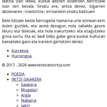
idatzia izan liteke, euskal aditzen koadroen berritzaile
izan zen bezala. Sinatu ere, antza denez, bigarren
abizenaren –Irastortza– erroarekin sinatu baitzuen.
Bete bitzate beste berrogeita hamarna urte ezinean ekin
duten guztiek, eta asma dezagun nola zabaldu geure
liburu eta diskoak, eta nola irakurtzeko eta ezagutzeko
grina sortu. Eta ez bedi bildu gabe gera euskal kulturan
basoetako garo eta irarekin gertatzen denez.
Aurrekoa
Hurrengoa
© 2017 - 2026 www.tereirastortza.com
POESIA
IRITZI-SAIAKERA
Saiakera
Mugalari
Argia
Nabarra
Jakin