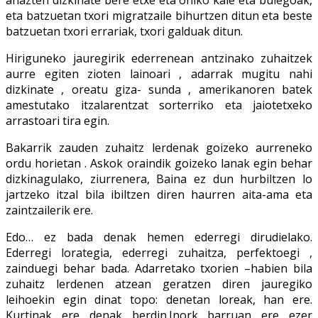
eta batzuetan txori migratzaile bihurtzen ditun eta beste
batzuetan txori errariak, txori galduak ditun.
Hiriguneko jauregirik ederrenean antzinako zuhaitzek
aurre egiten zioten lainoari , adarrak mugitu nahi
dizkinate , oreatu giza- sunda , amerikanoren batek
amestutako itzalarentzat sorterriko eta jaiotetxeko
arrastoari tira egin.
Bakarrik zauden zuhaitz lerdenak goizeko aurreneko
ordu horietan . Askok oraindik goizeko lanak egin behar
dizkinagulako, ziurrenera, Baina ez dun hurbiltzen lo
jartzeko itzal bila ibiltzen diren haurren aita-ama eta
zaintzailerik ere.
Edo… ez bada denak hemen ederregi dirudielako.
Ederregi lorategia, ederregi zuhaitza, perfektoegi ,
zainduegi behar bada. Adarretako txorien –habien bila
zuhaitz lerdenen atzean geratzen diren jauregiko
leihoekin egin dinat topo: denetan loreak, han ere.
Kurtinak ere denak berdin.Inork barruan ere ezer