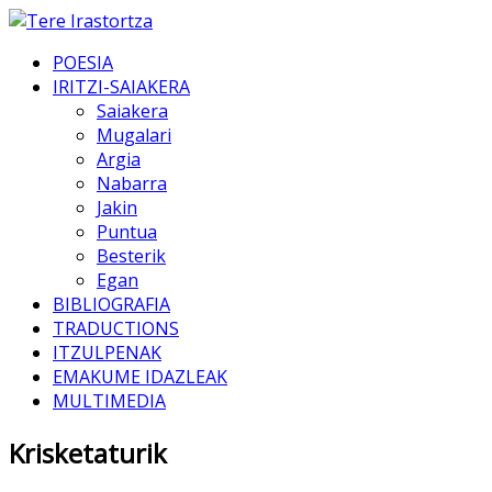
POESIA
IRITZI-SAIAKERA
Saiakera
Mugalari
Argia
Nabarra
Jakin
Puntua
Besterik
Egan
BIBLIOGRAFIA
TRADUCTIONS
ITZULPENAK
EMAKUME IDAZLEAK
MULTIMEDIA
Krisketaturik