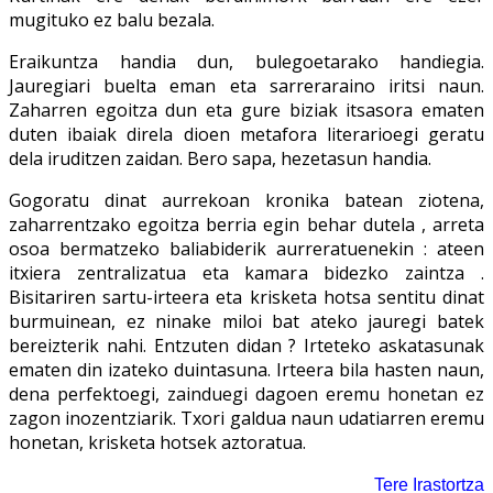
mugituko ez balu bezala.
Eraikuntza handia dun, bulegoetarako handiegia.
Jauregiari buelta eman eta sarreraraino iritsi naun.
Zaharren egoitza dun eta gure biziak itsasora ematen
duten ibaiak direla dioen metafora literarioegi geratu
dela iruditzen zaidan. Bero sapa, hezetasun handia.
Gogoratu dinat aurrekoan kronika batean ziotena,
zaharrentzako egoitza berria egin behar dutela , arreta
osoa bermatzeko baliabiderik aurreratuenekin : ateen
itxiera zentralizatua eta kamara bidezko zaintza .
Bisitariren sartu-irteera eta krisketa hotsa sentitu dinat
burmuinean, ez ninake miloi bat ateko jauregi batek
bereizterik nahi. Entzuten didan ? Irteteko askatasunak
ematen din izateko duintasuna. Irteera bila hasten naun,
dena perfektoegi, zainduegi dagoen eremu honetan ez
zagon inozentziarik. Txori galdua naun udatiarren eremu
honetan, krisketa hotsek aztoratua.
Tere Irastortza