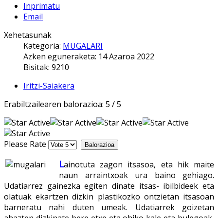
Inprimatu
Email
Xehetasunak
Kategoria:
MUGALARI
Azken eguneraketa: 14 Azaroa 2022
Bisitak: 9210
Iritzi-Saiakera
Erabiltzailearen balorazioa:
5
/
5
Please Rate
L
ainotuta zagon itsasoa, eta hik maite
naun arraintxoak ura baino gehiago.
Udatiarrez gainezka egiten dinate itsas- ibilbideek eta
olatuak ekartzen dizkin plastikozko ontzietan itsasoan
barneratu nahi duten umeak. Udatiarrek goizetan
ahazten dizkinate bere etxe eta ohiko kale eta bulegoak,