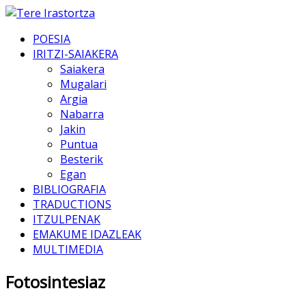
POESIA
IRITZI-SAIAKERA
Saiakera
Mugalari
Argia
Nabarra
Jakin
Puntua
Besterik
Egan
BIBLIOGRAFIA
TRADUCTIONS
ITZULPENAK
EMAKUME IDAZLEAK
MULTIMEDIA
Fotosintesiaz