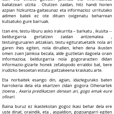
baliatzeari utzita . Otutzen zaidan, hitz handi horien
azpian hizkuntza-gaitasunaz eta informazioz urritutako
adimen batek ez ote dituen oxigenatu beharrean
kutsatuko gure barruak.
Izan ere, testu-liburu asko irakurrita – barkatu , ikusita --
beldurgarria gertatzen zaidan antzematea ,
testuinguruaren aitzakian, testu egituratuetatik nola ari
garen ihes egiten, nola dirudien, lehen dena ikusten
omen zuen Jainkoa bezala, alde guztietan dagoela orain
informazioa; beldurgarria nola gogorarazten didan
informazio-gizarte honek zefalopodo erraldoi bat, bere
irudizko besoetan estutu gaitzakeena kraskatu arte.
Eta norbaitek esango din, agian, idazlegurako baten
harrokeria dela eta ekartzen zidan gogora Oihenartek
zioena ,
Axeria predikatzen denean ari, gogo emak eure
olloari.
Baina buruz ez ikastekotan gogoz ikasi behar dela ere
uste dinat, oraindik, eta , aspaldion, gogoangarri egiten