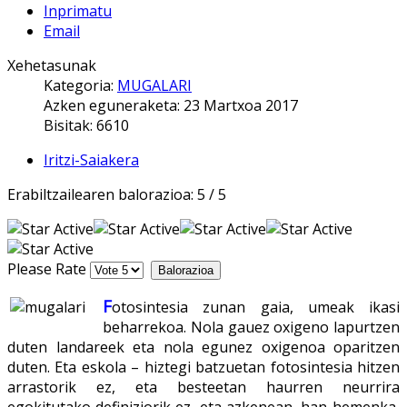
Inprimatu
Email
Xehetasunak
Kategoria:
MUGALARI
Azken eguneraketa: 23 Martxoa 2017
Bisitak: 6610
Iritzi-Saiakera
Erabiltzailearen balorazioa:
5
/
5
Please Rate
F
otosintesia zunan gaia, umeak ikasi
beharrekoa. Nola gauez oxigeno lapurtzen
duten landareek eta nola egunez oxigenoa oparitzen
duten. Eta eskola – hiztegi batzuetan fotosintesia hitzen
arrastorik ez, eta besteetan haurren neurrira
egokitutako definiziorik ez, eta azkenean, han-hemenka,