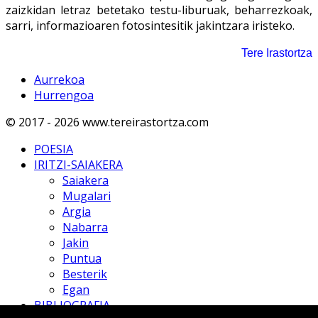
zaizkidan letraz betetako testu-liburuak, beharrezkoak,
sarri, informazioaren fotosintesitik jakintzara iristeko.
Tere Irastortza
Aurrekoa
Hurrengoa
© 2017 - 2026 www.tereirastortza.com
POESIA
IRITZI-SAIAKERA
Saiakera
Mugalari
Argia
Nabarra
Jakin
Puntua
Besterik
Egan
BIBLIOGRAFIA