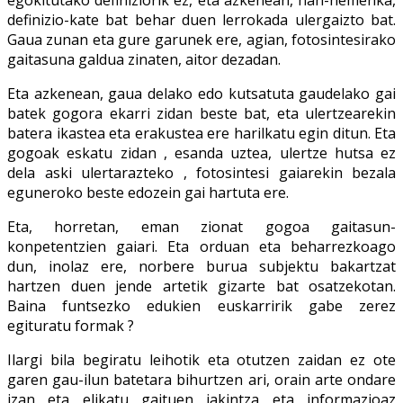
definizio-kate bat behar duen lerrokada ulergaizto bat.
Gaua zunan eta gure garunek ere, agian, fotosintesirako
gaitasuna galdua zinaten, aitor dezadan.
Eta azkenean, gaua delako edo kutsatuta gaudelako gai
batek gogora ekarri zidan beste bat, eta ulertzearekin
batera ikastea eta erakustea ere harilkatu egin ditun. Eta
gogoak eskatu zidan , esanda uztea, ulertze hutsa ez
dela aski ulertarazteko , fotosintesi gaiarekin bezala
eguneroko beste edozein gai hartuta ere.
Eta, horretan, eman zionat gogoa gaitasun-
konpetentzien gaiari. Eta orduan eta beharrezkoago
dun, inolaz ere, norbere burua subjektu bakartzat
hartzen duen jende artetik gizarte bat osatzekotan.
Baina funtsezko edukien euskarririk gabe zerez
egituratu formak ?
Ilargi bila begiratu leihotik eta otutzen zaidan ez ote
garen gau-ilun batetara bihurtzen ari, orain arte ondare
izan eta elikatu gaituen jakintza eta informazioaz