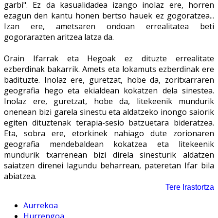
garbi". Ez da kasualidadea izango inolaz ere, horren
ezagun den kantu honen bertso hauek ez gogoratzea...
Izan ere, ametsaren ondoan errealitatea beti
gogorarazten aritzea latza da.
Orain Ifarrak eta Hegoak ez dituzte errealitate
ezberdinak bakarrik. Amets eta lokamuts ezberdinak ere
badituzte. Inolaz ere, guretzat, hobe da, zoritxarraren
geografia hego eta ekialdean kokatzen dela sinestea.
Inolaz ere, guretzat, hobe da, litekeenik mundurik
onenean bizi garela sinestu eta aldatzeko inongo saiorik
egiten dituztenak terapia-sesio batzuetara bideratzea.
Eta, sobra ere, etorkinek nahiago dute zorionaren
geografia mendebaldean kokatzea eta litekeenik
mundurik txarrenean bizi direla sinesturik aldatzen
saiatzen direnei lagundu beharrean, pateretan Ifar bila
abiatzea.
Tere Irastortza
Aurrekoa
Hurrengoa