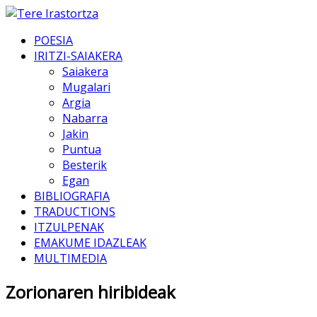
POESIA
IRITZI-SAIAKERA
Saiakera
Mugalari
Argia
Nabarra
Jakin
Puntua
Besterik
Egan
BIBLIOGRAFIA
TRADUCTIONS
ITZULPENAK
EMAKUME IDAZLEAK
MULTIMEDIA
Zorionaren hiribideak