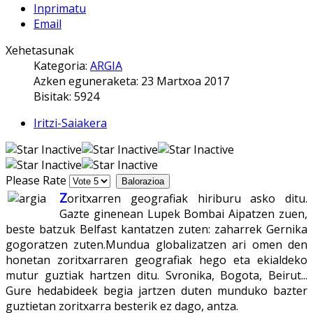
Inprimatu
Email
Xehetasunak
Kategoria:
ARGIA
Azken eguneraketa: 23 Martxoa 2017
Bisitak: 5924
Iritzi-Saiakera
Please Rate
Z
oritxarren geografiak hiriburu asko ditu.
Gazte ginenean Lupek Bombai Aipatzen zuen,
beste batzuk Belfast kantatzen zuten: zaharrek Gernika
gogoratzen zuten.Mundua globalizatzen ari omen den
honetan zoritxarraren geografiak hego eta ekialdeko
mutur guztiak hartzen ditu. Svronika, Bogota, Beirut...
Gure hedabideek begia jartzen duten munduko bazter
guztietan zoritxarra besterik ez dago, antza.