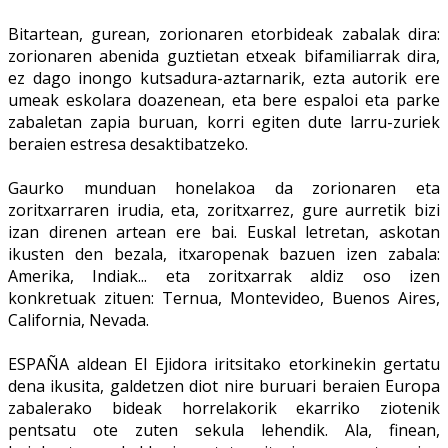
Bitartean, gurean, zorionaren etorbideak zabalak dira:
zorionaren abenida guztietan etxeak bifamiliarrak dira,
ez dago inongo kutsadura-aztarnarik, ezta autorik ere
umeak eskolara doazenean, eta bere espaloi eta parke
zabaletan zapia buruan, korri egiten dute larru-zuriek
beraien estresa desaktibatzeko.
Gaurko munduan honelakoa da zorionaren eta
zoritxarraren irudia, eta, zoritxarrez, gure aurretik bizi
izan direnen artean ere bai. Euskal letretan, askotan
ikusten den bezala, itxaropenak bazuen izen zabala:
Amerika, Indiak... eta zoritxarrak aldiz oso izen
konkretuak zituen: Ternua, Montevideo, Buenos Aires,
California, Nevada.
ESPAÑA aldean El Ejidora iritsitako etorkinekin gertatu
dena ikusita, galdetzen diot nire buruari beraien Europa
zabalerako bideak horrelakorik ekarriko ziotenik
pentsatu ote zuten sekula lehendik. Ala, finean,