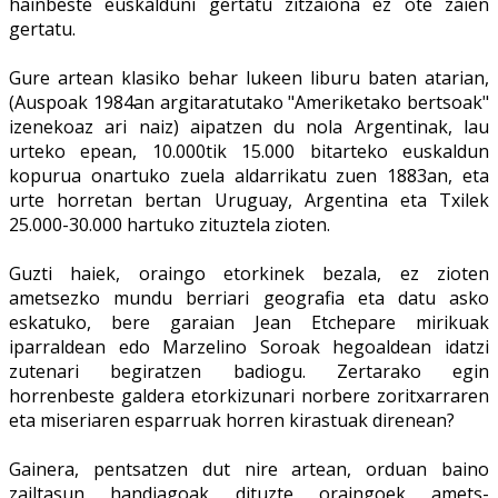
hainbeste euskalduni gertatu zitzaiona ez ote zaien
gertatu.
Gure artean klasiko behar lukeen liburu baten atarian,
(Auspoak 1984an argitaratutako "Ameriketako bertsoak"
izenekoaz ari naiz) aipatzen du nola Argentinak, lau
urteko epean, 10.000tik 15.000 bitarteko euskaldun
kopurua onartuko zuela aldarrikatu zuen 1883an, eta
urte horretan bertan Uruguay, Argentina eta Txilek
25.000-30.000 hartuko zituztela zioten.
Guzti haiek, oraingo etorkinek bezala, ez zioten
ametsezko mundu berriari geografia eta datu asko
eskatuko, bere garaian Jean Etchepare mirikuak
iparraldean edo Marzelino Soroak hegoaldean idatzi
zutenari begiratzen badiogu. Zertarako egin
horrenbeste galdera etorkizunari norbere zoritxarraren
eta miseriaren esparruak horren kirastuak direnean?
Gainera, pentsatzen dut nire artean, orduan baino
zailtasun handiagoak dituzte oraingoek amets-