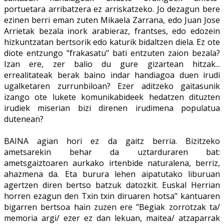
portuetara arribatzera ez arriskatzeko. Jo dezagun bere
ezinen berri eman zuten Mikaela Zarrana, edo Juan Jose
Arrietak bezala inork arabieraz, frantses, edo edozein
hizkuntzatan bertsorik edo katurik bidaltzen diela. Ez ote
diote entzungo "frakasatu" bati entzuten zaion bezala?
Izan ere, zer balio du gure gizartean hitzak...
errealitateak berak baino indar handiagoa duen irudi
ugalketaren zurrunbiloan? Ezer aditzeko gaitasunik
izango ote lukete komunikabideek hedatzen dituzten
irudiek miserian bizi direnen irudimena populatua
dutenean?
BAINA agian hori ez da gaitz berria. Bizitzeko
ametsarekin behar da uztarduraren bat:
ametsgaiztoaren aurkako irtenbide naturalena, berriz,
ahazmena da. Eta burura lehen aipatutako liburuan
agertzen diren bertso batzuk datozkit. Euskal Herrian
horren ezagun den Txin txin diruaren hotsa" kantuaren
bigarren bertsoa hain zuzen ere "Begiak zorrotzak ta/
memoria argi/ ezer ez dan lekuan, maitea/ atzaparrak