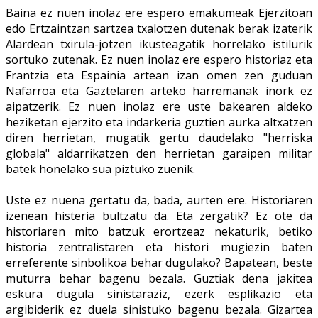
Baina ez nuen inolaz ere espero emakumeak Ejerzitoan
edo Ertzaintzan sartzea txalotzen dutenak berak izaterik
Alardean txirula-jotzen ikusteagatik horrelako istilurik
sortuko zutenak. Ez nuen inolaz ere espero historiaz eta
Frantzia eta Espainia artean izan omen zen guduan
Nafarroa eta Gaztelaren arteko harremanak inork ez
aipatzerik. Ez nuen inolaz ere uste bakearen aldeko
heziketan ejerzito eta indarkeria guztien aurka altxatzen
diren herrietan, mugatik gertu daudelako "herriska
globala" aldarrikatzen den herrietan garaipen militar
batek honelako sua piztuko zuenik.
Uste ez nuena gertatu da, bada, aurten ere. Historiaren
izenean histeria bultzatu da. Eta zergatik? Ez ote da
historiaren mito batzuk erortzeaz nekaturik, betiko
historia zentralistaren eta histori mugiezin baten
erreferente sinbolikoa behar dugulako? Bapatean, beste
muturra behar bagenu bezala. Guztiak dena jakitea
eskura dugula sinistaraziz, ezerk esplikazio eta
argibiderik ez duela sinistuko bagenu bezala. Gizartea