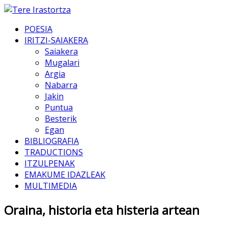
POESIA
IRITZI-SAIAKERA
Saiakera
Mugalari
Argia
Nabarra
Jakin
Puntua
Besterik
Egan
BIBLIOGRAFIA
TRADUCTIONS
ITZULPENAK
EMAKUME IDAZLEAK
MULTIMEDIA
Oraina, historia eta histeria artean