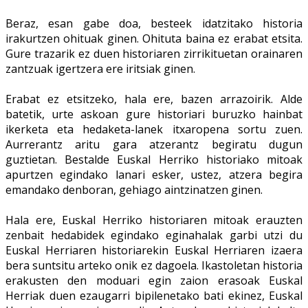
Beraz, esan gabe doa, besteek idatzitako historia
irakurtzen ohituak ginen. Ohituta baina ez erabat etsita.
Gure trazarik ez duen historiaren zirrikituetan orainaren
zantzuak igertzera ere iritsiak ginen.
Erabat ez etsitzeko, hala ere, bazen arrazoirik. Alde
batetik, urte askoan gure historiari buruzko hainbat
ikerketa eta hedaketa-lanek itxaropena sortu zuen.
Aurrerantz aritu gara atzerantz begiratu dugun
guztietan. Bestalde Euskal Herriko historiako mitoak
apurtzen egindako lanari esker, ustez, atzera begira
emandako denboran, gehiago aintzinatzen ginen.
Hala ere, Euskal Herriko historiaren mitoak erauzten
zenbait hedabidek egindako eginahalak garbi utzi du
Euskal Herriaren historiarekin Euskal Herriaren izaera
bera suntsitu arteko onik ez dagoela. Ikastoletan historia
erakusten den moduari egin zaion erasoak Euskal
Herriak duen ezaugarri bipilenetako bati ekinez, Euskal