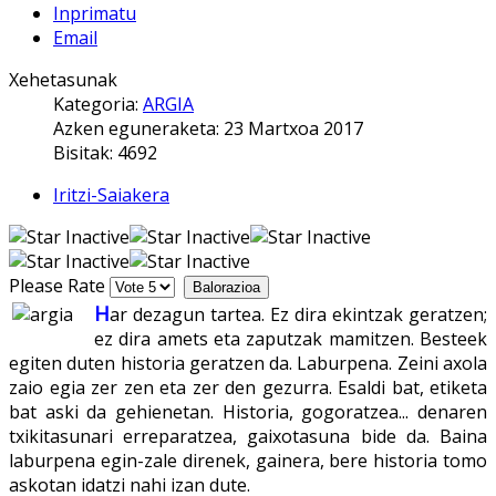
Inprimatu
Email
Xehetasunak
Kategoria:
ARGIA
Azken eguneraketa: 23 Martxoa 2017
Bisitak: 4692
Iritzi-Saiakera
Please Rate
H
ar dezagun tartea. Ez dira ekintzak geratzen;
ez dira amets eta zaputzak mamitzen. Besteek
egiten duten historia geratzen da. Laburpena. Zeini axola
zaio egia zer zen eta zer den gezurra. Esaldi bat, etiketa
bat aski da gehienetan. Historia, gogoratzea... denaren
txikitasunari erreparatzea, gaixotasuna bide da. Baina
laburpena egin-zale direnek, gainera, bere historia tomo
askotan idatzi nahi izan dute.