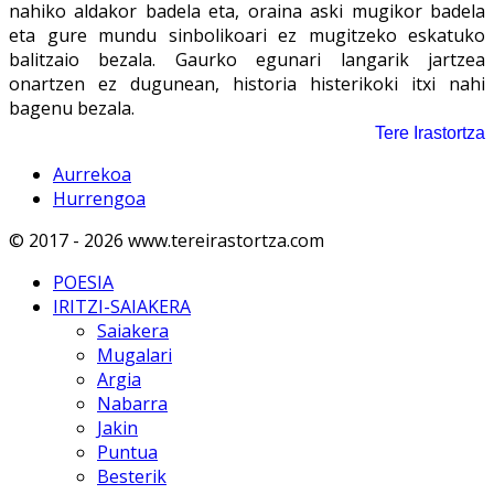
nahiko aldakor badela eta, oraina aski mugikor badela
eta gure mundu sinbolikoari ez mugitzeko eskatuko
balitzaio bezala. Gaurko egunari langarik jartzea
onartzen ez dugunean, historia histerikoki itxi nahi
bagenu bezala.
Tere Irastortza
Aurrekoa
Hurrengoa
© 2017 - 2026 www.tereirastortza.com
POESIA
IRITZI-SAIAKERA
Saiakera
Mugalari
Argia
Nabarra
Jakin
Puntua
Besterik