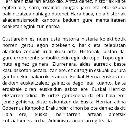
Herriaren izaerari eraso dio. Antza denez, historiak kalte
egiten die, sarri, orainari mugak jarri eta etorkizuna
baldintzatzea nahiago dutenei. Hara bada, nola historiak
akademizismotik kanpora baduen gure mentalitateen
osaketan eginkizun garbia.
Guztiarekin ez nuen uste historia histeria kolektibotik
horren gertu egon zitekeenik, harik eta telebistan
alardeko zenbait irudi ikusi arte. Historiak, bistan da,
gure erreferente sinbolikoekin egin du topo. Topo egin,
huts eginez gainera. Ziurrenera, aldez aurretik beste
kasu askotan bezala. Izan ere, ez ditzagun eskuak burura
gai honekin bakarrik eraman. Euskal Herria euskara ez
dakiten euskaltzaleez gainezka dago, eta, kuanto, baita
erdalzale diren euskaldun askoz ere. Euskal Herriko
eliztarren adina 45 urtez gorakoena da eta hala ere,
jende gehiena, elizaz ezkontzen da. Euskal Herrian adina
Gobernuz Kanpoko Erakunderik inon ba ote den ez dakit.
Hala ere, euskal herritarren artean ametsik
kutiziatuenetako bat Administrazioan lan egitea da.