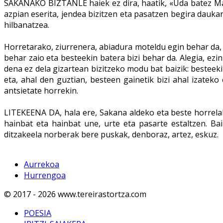
SAKANAKO BIZTANLE haiek ez dira, haatik, «Uda batez Mad
azpian eserita, jendea bizitzen eta pasatzen begira dauk
hilbanatzea.
Horretarako, ziurrenera, abiadura moteldu egin behar da, 
behar zaio eta besteekin batera bizi behar da. Alegia, ezi
dena ez dela gizartean bizitzeko modu bat baizik: besteeki
eta, ahal den guztian, besteen gainetik bizi ahal izate
antsietate horrekin.
LITEKEENA DA, hala ere, Sakana aldeko eta beste horrelak
hainbat eta hainbat une, urte eta pasarte estaltzen. Ba
ditzakeela norberak bere puskak, denboraz, artez, eskuz.
Aurrekoa
Hurrengoa
© 2017 - 2026 www.tereirastortza.com
POESIA