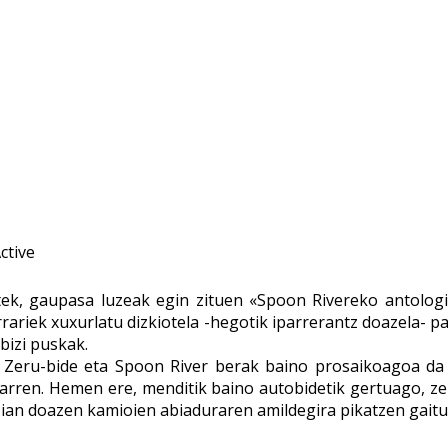
k, gaupasa luzeak egin zituen «Spoon Rivereko antologi
rrariek xuxurlatu dizkiotela -hegotik iparrerantz doazela- p
bizi puskak.
 Zeru-bide eta Spoon River berak baino prosaikoagoa da
arren. Hemen ere, menditik baino autobidetik gertuago, zer
zian doazen kamioien abiaduraren amildegira pikatzen gaitu