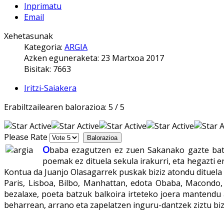
Inprimatu
Email
Xehetasunak
Kategoria:
ARGIA
Azken eguneraketa: 23 Martxoa 2017
Bisitak: 7663
Iritzi-Saiakera
Erabiltzailearen balorazioa:
5
/
5
Please Rate
O
baba ezagutzen ez zuen Sakanako gazte bate
poemak ez dituela sekula irakurri, eta hegazti e
Kontua da Juanjo Olasagarrek puskak biziz atondu dituela 
Paris, Lisboa, Bilbo, Manhattan, edota Obaba, Macondo,
bezalaxe, poeta batzuk balkoira irteteko joera mantendu 
beharrean, arrano eta zapelatzen inguru-dantzek ziztu bi