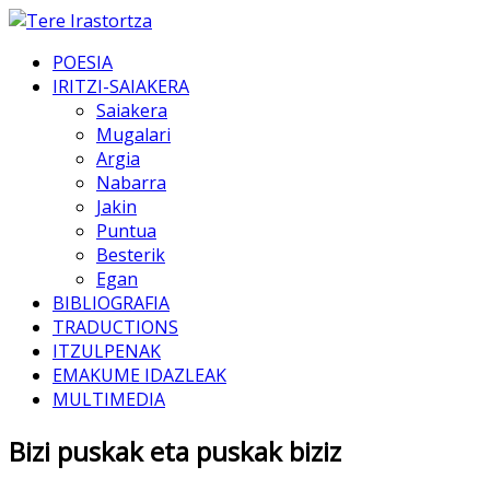
POESIA
IRITZI-SAIAKERA
Saiakera
Mugalari
Argia
Nabarra
Jakin
Puntua
Besterik
Egan
BIBLIOGRAFIA
TRADUCTIONS
ITZULPENAK
EMAKUME IDAZLEAK
MULTIMEDIA
Bizi puskak eta puskak biziz