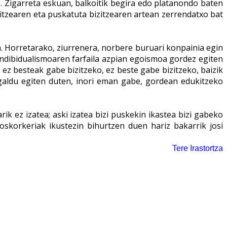
 Zigarreta eskuan, balkoitik begira edo platanondo baten
itzearen eta puskatuta bizitzearen artean zerrendatxo bat
n. Horretarako, ziurrenera, norbere buruari konpainia egin
, indibidualismoaren farfaila azpian egoismoa gordez egiten
 ez besteak gabe bizitzeko, ez beste gabe bizitzeko, baizik
 galdu egiten duten, inori eman gabe, gordean edukitzeko
 ez izatea; aski izatea bizi puskekin ikastea bizi gabeko
oskorkeriak ikustezin bihurtzen duen hariz bakarrik josi
Tere Irastortza