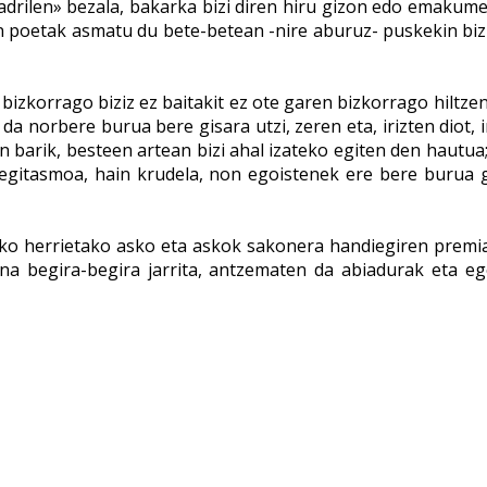
rilen» bezala, bakarka bizi diren hiru gizon edo emakume.
an poetak asmatu du bete-betean -nire aburuz- puskekin biz
bizkorrago biziz ez baitakit ez ote garen bizkorrago hiltze
n da norbere burua bere gisara utzi, zeren eta, irizten diot
n barik, besteen artean bizi ahal izateko egiten den hautua;
ko egitasmoa, hain krudela, non egoistenek ere bere burua
o herrietako asko eta askok sakonera handiegiren premiarik
ina begira-begira jarrita, antzematen da abiadurak eta eg