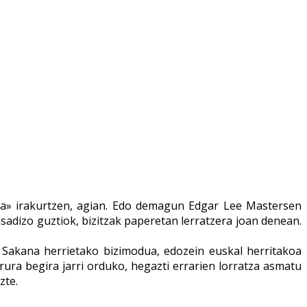
a» irakurtzen, agian. Edo demagun Edgar Lee Mastersen
asadizo guztiok, bizitzak paperetan lerratzera joan denean.
 Sakana herrietako bizimodua, edozein euskal herritakoa
ura begira jarri orduko, hegazti errarien lorratza asmatu
zte.