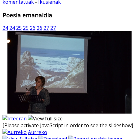
komentatuak
-
Ikusienak
Poesia emanaldia
24
24
25
25
26
26
27
27
[Please activate JavaScript in order to see the slideshow]
Aurreko