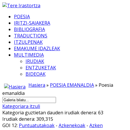
POESIA
IRITZI-SAIAKERA
BIBLIOGRAFIA
TRADUCTIONS
ITZULPENAK
EMAKUME IDAZLEAK
MULTIMEDIA
IRUDIAK
ENTZUKETAK
BIDEOAK
Hasiera
»
POESIA EMANALDIA
» Poesia
emanaldia
Kategoriara itzuli
Kategoria guztietan dauden irudiak denera: 63
Irudiak denera: 309,315
GOI 12:
Puntuatutakoak
-
Azkenekoak
-
Azken