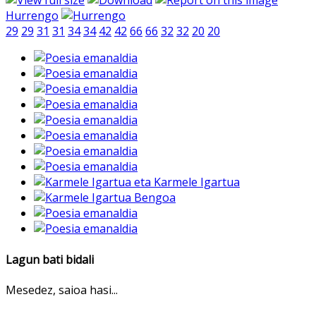
Hurrengo
29
29
31
31
34
34
42
42
66
66
32
32
20
20
Lagun bati bidali
Mesedez, saioa hasi...