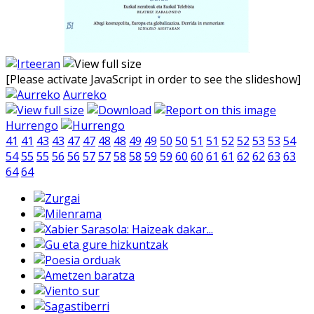
[Please activate JavaScript in order to see the slideshow]
Aurreko
Hurrengo
41
41
43
43
47
47
48
48
49
49
50
50
51
51
52
52
53
53
54
54
55
55
56
56
57
57
58
58
59
59
60
60
61
61
62
62
63
63
64
64