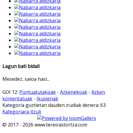
Lagun bati bidali
Mesedez, saioa hasi...
GOI 12:
Puntuatutakoak
-
Azkenekoak
-
Azken
komentatuak
-
Ikusienak
Kategoria guztietan dauden irudiak denera: 63
Kategoriara itzuli
© 2017 - 2026 www.tereirastortza.com