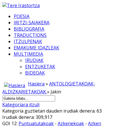
POESIA
IRITZI-SAIAKERA
BIBLIOGRAFIA
TRADUCTIONS
ITZULPENAK
EMAKUME IDAZLEAK
MULTIMEDIA
IRUDIAK
ENTZUKETAK
BIDEOAK
Hasiera
»
ANTOLOGIETAKOAK-
ALDIZKARIETAKOAK
» Jakin
Kategoriara itzuli
Kategoria guztietan dauden irudiak denera: 63
Irudiak denera: 309,917
GOI 12:
Puntuatutakoak
-
Azkenekoak
-
Azken