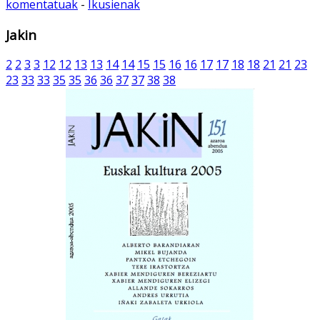
komentatuak
-
Ikusienak
Jakin
2
2
3
3
12
12
13
13
14
14
15
15
16
16
17
17
18
18
21
21
23
23
33
33
35
35
36
36
37
37
38
38