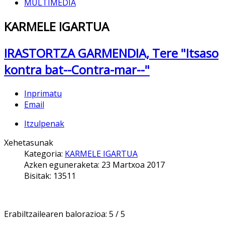
MULTIMEDIA
KARMELE IGARTUA
IRASTORTZA GARMENDIA, Tere "Itsaso
kontra bat--Contra-mar--"
Inprimatu
Email
Itzulpenak
Xehetasunak
Kategoria:
KARMELE IGARTUA
Azken eguneraketa: 23 Martxoa 2017
Bisitak: 13511
Erabiltzailearen balorazioa:
5
/
5