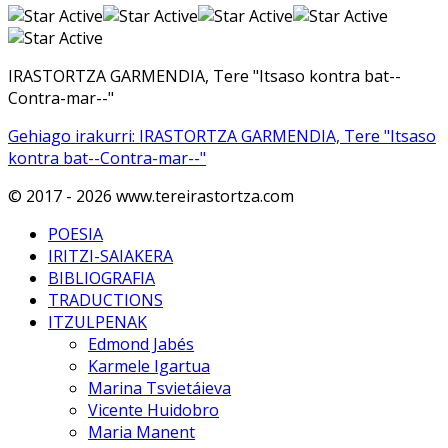
IRASTORTZA GARMENDIA, Tere "Itsaso kontra bat--
Contra-mar--"
Gehiago irakurri: IRASTORTZA GARMENDIA, Tere "Itsaso
kontra bat--Contra-mar--"
© 2017 - 2026 www.tereirastortza.com
POESIA
IRITZI-SAIAKERA
BIBLIOGRAFIA
TRADUCTIONS
ITZULPENAK
Edmond Jabés
Karmele Igartua
Marina Tsvietáieva
Vicente Huidobro
Maria Manent