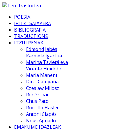
POESIA
IRITZI-SAIAKERA
BIBLIOGRAFIA
TRADUCTIONS
ITZULPENAK
Edmond Jabés
Karmele Igartua
Marina Tsvietáieva
Vicente Huidobro
Maria Manent
Dino Campana
Czeslaw Milosz
René Char
Chus Pato
Rodolfo Häsler
Antoni Clapés
Neus Aguado
EMAKUME IDAZLEAK