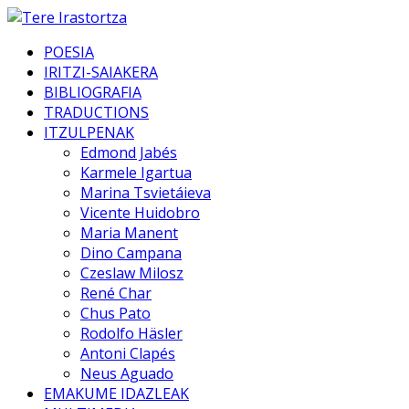
POESIA
IRITZI-SAIAKERA
BIBLIOGRAFIA
TRADUCTIONS
ITZULPENAK
Edmond Jabés
Karmele Igartua
Marina Tsvietáieva
Vicente Huidobro
Maria Manent
Dino Campana
Czeslaw Milosz
René Char
Chus Pato
Rodolfo Häsler
Antoni Clapés
Neus Aguado
EMAKUME IDAZLEAK