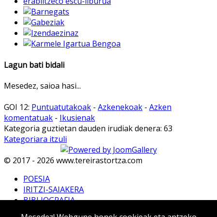
Lagun bati bidali
Mesedez, saioa hasi...
GOI 12:
Puntuatutakoak
-
Azkenekoak
-
Azken
komentatuak
-
Ikusienak
Kategoria guztietan dauden irudiak denera: 63
Kategoriara itzuli
© 2017 - 2026 www.tereirastortza.com
POESIA
IRITZI-SAIAKERA
BIBLIOGRAFIA
TRADUCTIONS