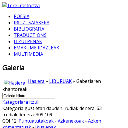
POESIA
IRITZI-SAIAKERA
BIBLIOGRAFIA
TRADUCTIONS
ITZULPENAK
EMAKUME IDAZLEAK
MULTIMEDIA
Galeria
Hasiera
»
LIBURUAK
» Gabeziaren
khantoreak
Kategoriara itzuli
Kategoria guztietan dauden irudiak denera: 63
Irudiak denera: 309,109
GOI 12:
Puntuatutakoak
-
Azkenekoak
-
Azken
komentatuak
-
Ikusienak