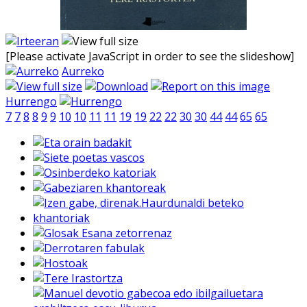
[Please activate JavaScript in order to see the slideshow]
Aurreko
Hurrengo
7
7
8
8
9
9
10
10
11
11
19
19
22
22
30
30
44
44
65
65