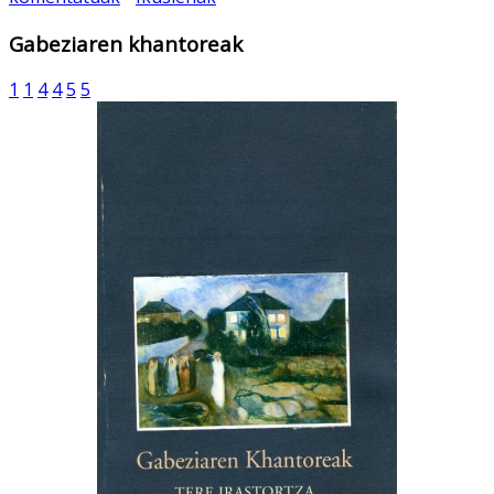
Gabeziaren khantoreak
1
1
4
4
5
5