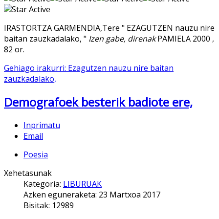
IRASTORTZA GARMENDIA,Tere " EZAGUTZEN nauzu nire
baitan zauzkadalako, "
Izen gabe, direnak
PAMIELA 2000 ,
82 or.
Gehiago irakurri: Ezagutzen nauzu nire baitan
zauzkadalako,
Demografoek besterik badiote ere,
Inprimatu
Email
Poesia
Xehetasunak
Kategoria:
LIBURUAK
Azken eguneraketa: 23 Martxoa 2017
Bisitak: 12989