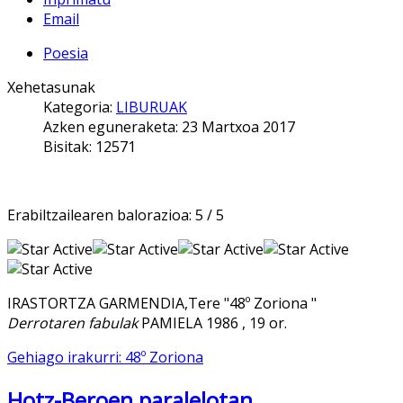
Email
Poesia
Xehetasunak
Kategoria:
LIBURUAK
Azken eguneraketa: 23 Martxoa 2017
Bisitak: 12571
Erabiltzailearen balorazioa:
5
/
5
IRASTORTZA GARMENDIA,Tere "48º Zoriona "
Derrotaren fabulak
PAMIELA 1986 , 19 or.
Gehiago irakurri: 48º Zoriona
Hotz-Beroen paralelotan