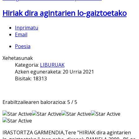
Hiriak dira agintarien lo-gaiztoetako
Inprimatu
Email
Poesia
Xehetasunak
Kategoria:
LIBURUAK
Azken eguneraketa: 20 Urria 2021
Bisitak: 18313
Erabiltzailearen balorazioa:
5
/
5
IRASTORTZA GARMENDIA,Tere "HIRIAK dira agintarien