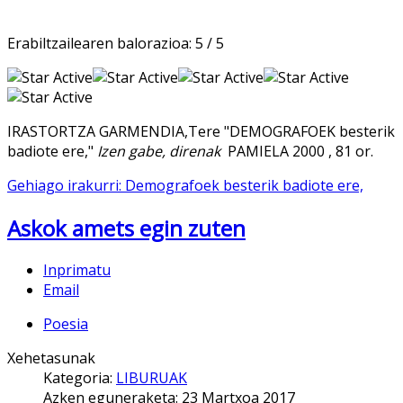
Erabiltzailearen balorazioa:
5
/
5
IRASTORTZA GARMENDIA,Tere "DEMOGRAFOEK besterik
badiote ere,"
Izen gabe, direnak
PAMIELA 2000 , 81 or.
Gehiago irakurri: Demografoek besterik badiote ere,
Askok amets egin zuten
Inprimatu
Email
Poesia
Xehetasunak
Kategoria:
LIBURUAK
Azken eguneraketa: 23 Martxoa 2017