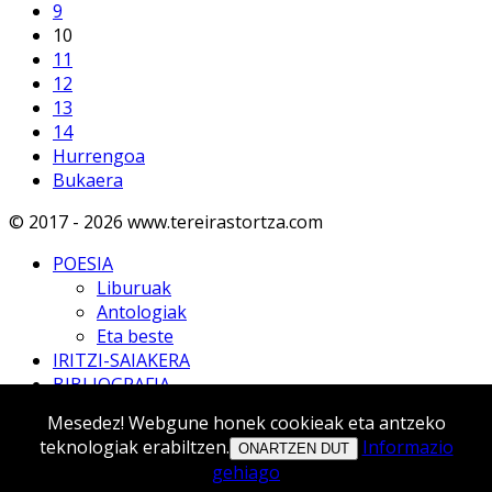
9
10
11
12
13
14
Hurrengoa
Bukaera
© 2017 - 2026 www.tereirastortza.com
POESIA
Liburuak
Antologiak
Eta beste
IRITZI-SAIAKERA
BIBLIOGRAFIA
TRADUCTIONS
Mesedez! Webgune honek cookieak eta antzeko
ITZULPENAK
teknologiak erabiltzen.
Informazio
ONARTZEN DUT
EMAKUME IDAZLEAK
gehiago
MULTIMEDIA