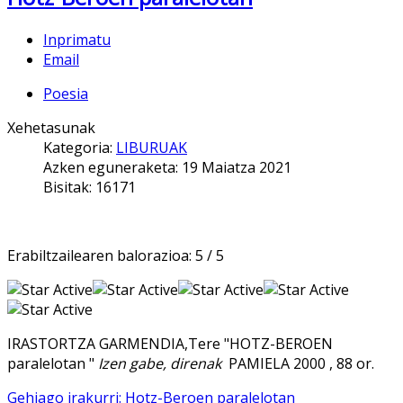
Inprimatu
Email
Poesia
Xehetasunak
Kategoria:
LIBURUAK
Azken eguneraketa: 19 Maiatza 2021
Bisitak: 16171
Erabiltzailearen balorazioa:
5
/
5
IRASTORTZA GARMENDIA,Tere "HOTZ-BEROEN
paralelotan "
Izen gabe, direnak
PAMIELA 2000 , 88 or.
Gehiago irakurri: Hotz-Beroen paralelotan