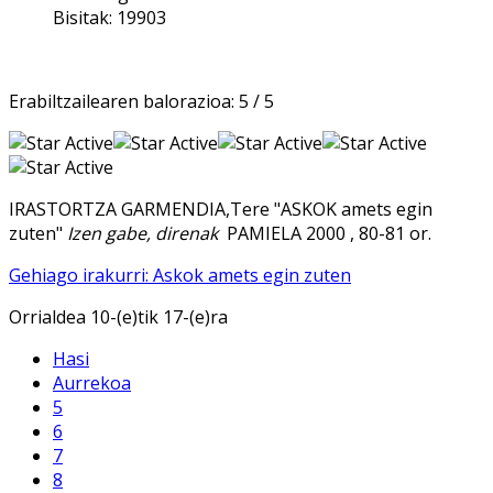
Bisitak: 19903
Erabiltzailearen balorazioa:
5
/
5
IRASTORTZA GARMENDIA,Tere "ASKOK amets egin
zuten"
Izen gabe, direnak
PAMIELA 2000 , 80-81 or.
Gehiago irakurri: Askok amets egin zuten
Orrialdea 10-(e)tik 17-(e)ra
Hasi
Aurrekoa
5
6
7
8