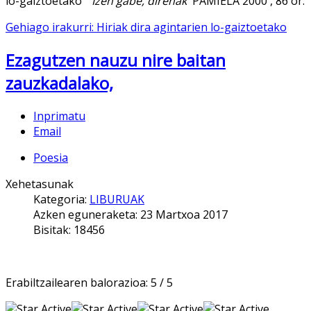
lo-gaiztoetako "
Izen gabe, direnak
PAMIELA 2000 , 86 or.
Gehiago irakurri: Hiriak dira agintarien lo-gaiztoetako
Ezagutzen nauzu nire baitan
zauzkadalako,
Inprimatu
Email
Poesia
Xehetasunak
Kategoria:
LIBURUAK
Azken eguneraketa: 23 Martxoa 2017
Bisitak: 18456
Erabiltzailearen balorazioa:
5
/
5