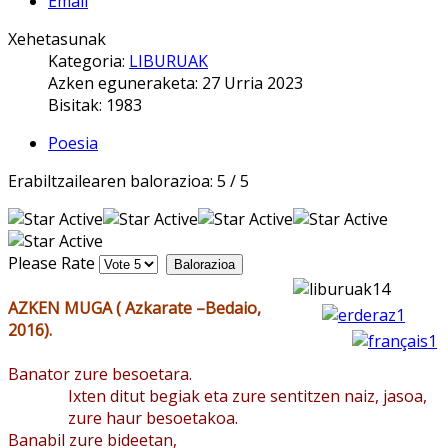
Email
Xehetasunak
Kategoria:
LIBURUAK
Azken eguneraketa: 27 Urria 2023
Bisitak: 1983
Poesia
Erabiltzailearen balorazioa:
5
/
5
Please Rate
AZKEN MUGA ( Azkarate –Bedaio,
2016).
Banator zure besoetara.
Ixten ditut begiak eta zure sentitzen naiz, jasoa,
zure haur besoetakoa.
Banabil zure bideetan,