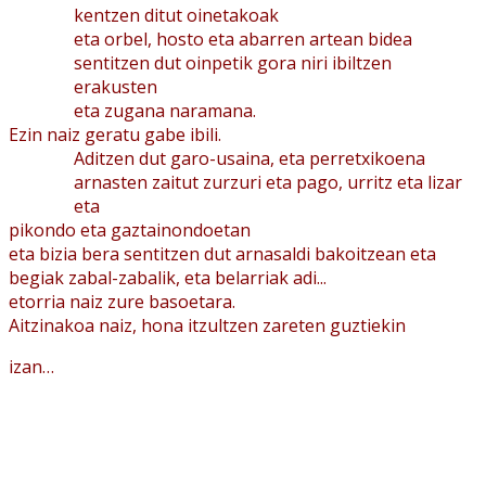
kentzen ditut oinetakoak
eta orbel, hosto eta abarren artean bidea
sentitzen dut oinpetik gora niri ibiltzen
erakusten
eta zugana naramana.
Ezin naiz geratu gabe ibili.
Aditzen dut garo-usaina, eta perretxikoena
arnasten zaitut zurzuri eta pago, urritz eta lizar
eta
pikondo eta gaztainondoetan
eta bizia bera sentitzen dut arnasaldi bakoitzean eta
begiak zabal-zabalik, eta belarriak adi...
etorria naiz zure basoetara.
Aitzinakoa naiz, hona itzultzen zareten guztiekin
izan…