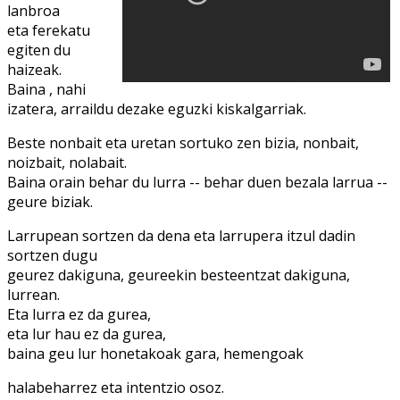
lanbroa
eta ferekatu
egiten du
haizeak.
Baina , nahi
izatera, arraildu dezake eguzki kiskalgarriak.
Beste nonbait eta uretan sortuko zen bizia, nonbait,
noizbait, nolabait.
Baina orain behar du lurra -- behar duen bezala larrua --
geure biziak.
Larrupean sortzen da dena eta larrupera itzul dadin
sortzen dugu
geurez dakiguna, geureekin besteentzat dakiguna,
lurrean.
Eta lurra ez da gurea,
eta lur hau ez da gurea,
baina geu lur honetakoak gara, hemengoak
halabeharrez eta intentzio osoz.