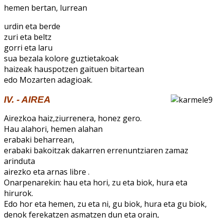
hemen bertan, lurrean
urdin eta berde
zuri eta beltz
gorri eta laru
sua bezala kolore guztietakoak
haizeak hauspotzen gaituen bitartean
edo Mozarten adagioak.
IV. - AIREA
Airezkoa haiz,ziurrenera, honez gero.
Hau alahori, hemen alahan
erabaki beharrean,
erabaki bakoitzak dakarren errenuntziaren zamaz
arinduta
airezko eta arnas libre .
Onarpenarekin: hau eta hori, zu eta biok, hura eta
hirurok.
Edo hor eta hemen, zu eta ni, gu biok, hura eta gu biok,
denok ferekatzen asmatzen dun eta orain,