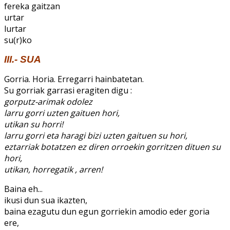
fereka gaitzan
urtar
lurtar
su(r)ko
III.- SUA
Gorria. Horia. Erregarri hainbatetan.
Su gorriak garrasi eragiten digu :
gorputz-arimak odolez
larru gorri uzten gaituen hori,
utikan su horri!
larru gorri eta haragi bizi uzten gaituen su hori,
eztarriak botatzen ez diren orroekin gorritzen dituen su
hori,
utikan, horregatik , arren!
Baina eh...
ikusi dun sua ikazten,
baina ezagutu dun egun gorriekin amodio eder goria
ere,