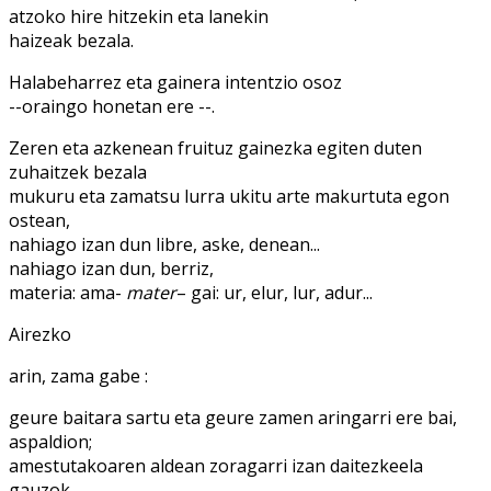
atzoko hire hitzekin eta lanekin
haizeak bezala.
Halabeharrez eta gainera intentzio osoz
--oraingo honetan ere --.
Zeren eta azkenean fruituz gainezka egiten duten
zuhaitzek bezala
mukuru eta zamatsu lurra ukitu arte makurtuta egon
ostean,
nahiago izan dun libre, aske, denean...
nahiago izan dun, berriz,
materia: ama-
mater
– gai: ur, elur, lur, adur...
Airezko
arin, zama gabe :
geure baitara sartu eta geure zamen aringarri ere bai,
aspaldion;
amestutakoaren aldean zoragarri izan daitezkeela
gauzok