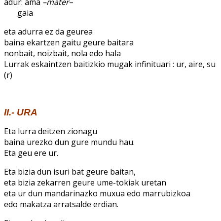
adur: ama
–mater
–
.........
gaia
eta adurra ez da geurea
baina ekartzen gaitu geure baitara
nonbait, noizbait, nola edo hala
Lurrak eskaintzen baitizkio mugak infinituari : ur, aire, su
(r)
II.- URA
Eta lurra deitzen zionagu
baina urezko dun gure mundu hau.
Eta geu ere ur.
Eta bizia dun isuri bat geure baitan,
eta bizia zekarren geure ume-tokiak uretan
eta ur dun mandarinazko muxua edo marrubizkoa
edo makatza arratsalde erdian.