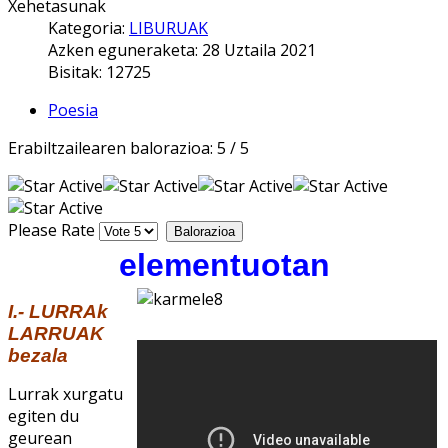
Xehetasunak
Kategoria:
LIBURUAK
Azken eguneraketa: 28 Uztaila 2021
Bisitak: 12725
Poesia
Erabiltzailearen balorazioa:
5
/
5
Please Rate
elementuotan
I.- LURRAk
LARRUAK
bezala
Lurrak xurgatu
egiten du
geurean