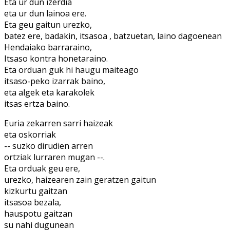
Eta ur dun izerdia
eta ur dun lainoa ere.
Eta geu gaitun urezko,
batez ere, badakin, itsasoa , batzuetan, laino dagoenean
Hendaiako barraraino,
Itsaso kontra honetaraino.
Eta orduan guk hi haugu maiteago
itsaso-peko izarrak baino,
eta algek eta karakolek
itsas ertza baino.
Euria zekarren sarri haizeak
eta oskorriak
-- suzko dirudien arren
ortziak lurraren mugan --.
Eta orduak geu ere,
urezko, haizearen zain geratzen gaitun
kizkurtu gaitzan
itsasoa bezala,
hauspotu gaitzan
su nahi dugunean