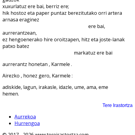
xuxurlatuz ere bai, berriz ere;
hik hostoz eta paper puntaz berezitutako orri artera
arnasa eraginez
...............................................................................................
ere bai,
aurrerantzean,
ez hengoenerako hire oroitzapen, hitz eta joste-lanak
patxo batez
...............................................................................
markatuz ere bai
aurrerantz honetan , Karmele .
Airezko , honez gero, Karmele :
adiskide, lagun, irakasle, idazle, ume, ama, eme
hemen.
Tere Irastortza
Aurrekoa
Hurrengoa
© 2017 - 2026 www.tereirastortza.com