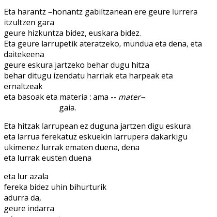
Eta harantz –honantz gabiltzanean ere geure lurrera
itzultzen gara
geure hizkuntza bidez, euskara bidez.
Eta geure larrupetik ateratzeko, mundua eta dena, eta
daitekeena
geure eskura jartzeko behar dugu hitza
behar ditugu izendatu harriak eta harpeak eta
ernaltzeak
eta basoak eta materia : ama --
mater-
-
......................................
gaia.
Eta hitzak larrupean ez duguna jartzen digu eskura
eta larrua ferekatuz eskuekin larrupera dakarkigu
ukimenez lurrak ematen duena, dena
eta lurrak eusten duena
eta lur azala
fereka bidez uhin bihurturik
adurra da,
geure indarra