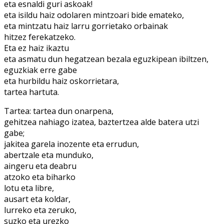
eta esnaldi guri askoak!
eta isildu haiz odolaren mintzoari bide emateko,
eta mintzatu haiz larru gorrietako orbainak
hitzez ferekatzeko.
Eta ez haiz ikaztu
eta asmatu dun hegatzean bezala eguzkipean ibiltzen,
eguzkiak erre gabe
eta hurbildu haiz oskorrietara,
tartea hartuta.
Tartea: tartea dun onarpena,
gehitzea nahiago izatea, baztertzea alde batera utzi
gabe;
jakitea garela inozente eta errudun,
abertzale eta munduko,
aingeru eta deabru
atzoko eta biharko
lotu eta libre,
ausart eta koldar,
lurreko eta zeruko,
suzko eta urezko