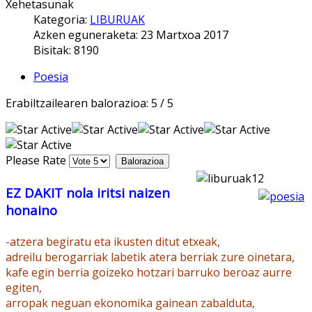
Xehetasunak
Kategoria:
LIBURUAK
Azken eguneraketa: 23 Martxoa 2017
Bisitak: 8190
Poesia
Erabiltzailearen balorazioa:
5
/
5
Please Rate
EZ DAKIT nola iritsi naizen
honaino
-atzera begiratu eta ikusten ditut etxeak,
adreilu berogarriak labetik atera berriak zure oinetara,
kafe egin berria goizeko hotzari barruko beroaz aurre
egiten,
arropak neguan ekonomika gainean zabalduta,