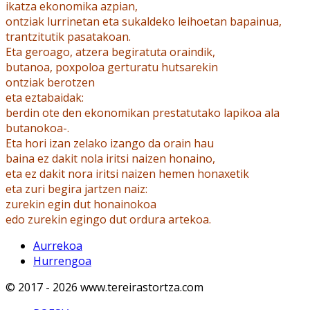
ikatza ekonomika azpian,
ontziak lurrinetan eta sukaldeko leihoetan bapainua,
trantzitutik pasatakoan.
Eta geroago, atzera begiratuta oraindik,
butanoa, poxpoloa gerturatu hutsarekin
ontziak berotzen
eta eztabaidak:
berdin ote den ekonomikan prestatutako lapikoa ala
butanokoa-.
Eta hori izan zelako izango da orain hau
baina ez dakit nola iritsi naizen honaino,
eta ez dakit nora iritsi naizen hemen honaxetik
eta zuri begira jartzen naiz:
zurekin egin dut honainokoa
edo zurekin egingo dut ordura artekoa.
Aurrekoa
Hurrengoa
© 2017 - 2026 www.tereirastortza.com