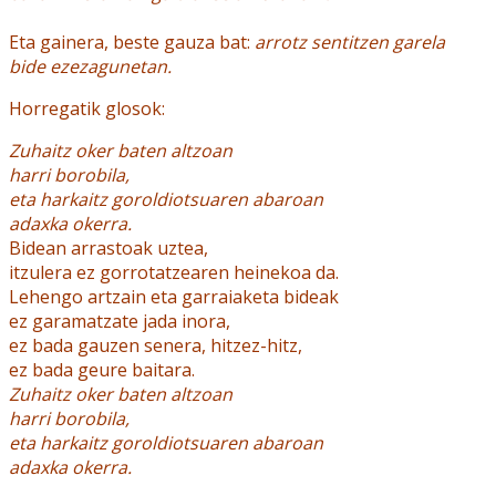
Eta gainera, beste gauza bat:
arrotz sentitzen garela
bide ezezagunetan.
Horregatik glosok:
Zuhaitz oker baten altzoan
harri borobila,
eta harkaitz goroldiotsuaren abaroan
adaxka okerra.
Bidean arrastoak uztea,
itzulera ez gorrotatzearen heinekoa da.
Lehengo artzain eta garraiaketa bideak
ez garamatzate jada inora,
ez bada gauzen senera, hitzez-hitz,
ez bada geure baitara.
Zuhaitz oker baten altzoan
harri borobila,
eta harkaitz goroldiotsuaren abaroan
adaxka okerra.