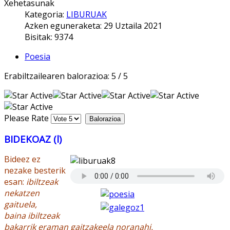
Xehetasunak
Kategoria:
LIBURUAK
Azken eguneraketa: 29 Uztaila 2021
Bisitak: 9374
Poesia
Erabiltzailearen balorazioa:
5
/
5
Please Rate
BIDEKOAZ (l)
Bideez ez
nezake besterik
esan:
ibiltzeak
nekatzen
gaituela,
baina ibiltzeak
bakarrik eraman gaitzakeela noranahi.