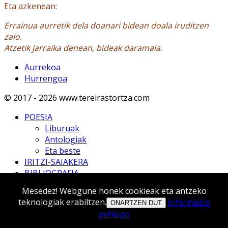
Eta azkenean:
Errainua aurretik dela doanari bidean doala iruditzen
zaio.
Atzetik jarraika denean, bideak daramala.
Aurrekoa
Hurrengoa
© 2017 - 2026 www.tereirastortza.com
POESIA
Liburuak
Antologiak
Eta beste
IRITZI-SAIAKERA
BIBLIOGRAFIA
TRADUCTIONS
Mesedez! Webgune honek cookieak eta antzeko
ITZULPENAK
teknologiak erabiltzen.
Informazio
ONARTZEN DUT
EMAKUME IDAZLEAK
gehiago
MULTIMEDIA