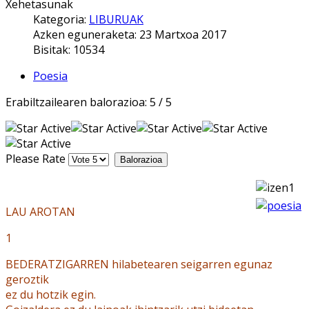
Xehetasunak
Kategoria:
LIBURUAK
Azken eguneraketa: 23 Martxoa 2017
Bisitak: 10534
Poesia
Erabiltzailearen balorazioa:
5
/
5
Please Rate
LAU AROTAN
1
BEDERATZIGARREN hilabetearen seigarren egunaz
geroztik
ez du hotzik egin.