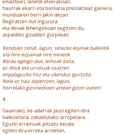
emazteari, lanetik etxerakoan,
haurrak ekarri eta bazkaria prestatzeaz gainera,
munduaren berri jakin dezan.
Begiratzen dut ingurura
eta denak lehengokoan segitzen du,
aspaldiko gizaldien gurpilean.
Kenduko zetiat, lagun, setazko kojinak balkoitik
eta hire ezpainak nire minetik.
Barau egingo diat, leihoak itxita,
ez dituk eta urratuak osatzen
enpalaguzko hitz eta ukenduz igurtzita.
Nola ez haiz aspertzen, lagun,
horrelako gizonezkoen artean gizon izaten!
4
Gauerako, ke-adarrak jausi egiten dira
balkoietara, zabaldutako arropetara.
Eguzki errainuak pitzatu bezala
egiten dira erreka arreetan,