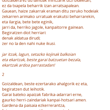
Goizaldera ez du lainoak ihintzarik utzi bideetan,
ez da txapela beharrik izan arratsapalean.
Gauean, haize zakarrak eraman ditu zeruko hodeiak
zekarren arimako urratuak erakutsi beharrarekin,
eta ilargia, bete bete eginik,
jarri da, herriko jagole, kanpaitorre gainean.
Begiratzen diot herriari:
denak aldatua dirudi;
zer no la den nahi nuke ikusi.
jar itzak, lagun, setazko kojinak balkoian
eta ekartzak, beste garai batzuetan bezala,
ekartzak ardoa parrastadan!
2
Goizaldean, beste ezertarako ahalgorik ez eta,
begiratzen dut leihotik.
Garai bateko apaizak fabrika-adarrari erne,
gaurko herri-zaindariak kanpai-hotsari amen.
Gardena da paisaia ezkerrerantza,