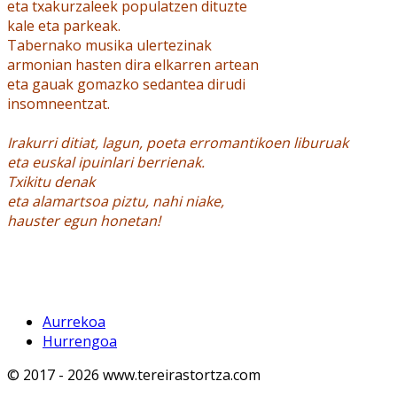
eta txakurzaleek populatzen dituzte
kale eta parkeak.
Tabernako musika ulertezinak
armonian hasten dira elkarren artean
eta gauak gomazko sedantea dirudi
insomneentzat.
Irakurri ditiat, lagun, poeta erromantikoen liburuak
eta euskal ipuinlari berrienak.
Txikitu denak
eta alamartsoa piztu, nahi niake,
hauster egun honetan!
Aurrekoa
Hurrengoa
© 2017 - 2026 www.tereirastortza.com