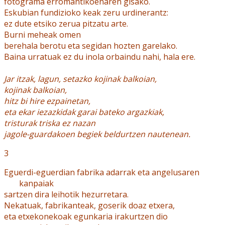
fotograma erromantikoenaren gisako.
Eskubian fundizioko keak zeru urdinerantz:
ez dute etsiko zerua pitzatu arte.
Burni meheak omen
berehala berotu eta segidan hozten garelako.
Baina urratuak ez du inola orbaindu nahi, hala ere.
Jar itzak, lagun, setazko kojinak balkoian,
kojinak balkoian,
hitz bi hire ezpainetan,
eta ekar iezazkidak garai bateko argazkiak,
tristurak triska ez nazan
jagole-guardakoen begiek beldurtzen nautenean.
3
Eguerdi-eguerdian fabrika adarrak eta angelusaren
kanpaiak
sartzen dira leihotik hezurretara.
Nekatuak, fabrikanteak, goserik doaz etxera,
eta etxekonekoak egunkaria irakurtzen dio