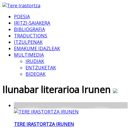
POESIA
IRITZI-SAIAKERA
BIBLIOGRAFIA
TRADUCTIONS
ITZULPENAK
EMAKUME IDAZLEAK
MULTIMEDIA
IRUDIAK
ENTZUKETAK
BIDEOAK
Ilunabar literarioa Irunen
TERE IRASTORTZA IRUNEN