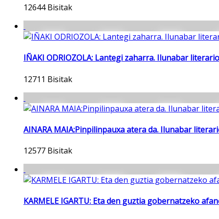
12644 Bisitak
IÑAKI ODRIOZOLA: Lantegi zaharra. Ilunabar literario
12711 Bisitak
AINARA MAIA:Pinpilinpauxa atera da. Ilunabar literari
12577 Bisitak
KARMELE IGARTU: Eta den guztia gobernatzeko afane