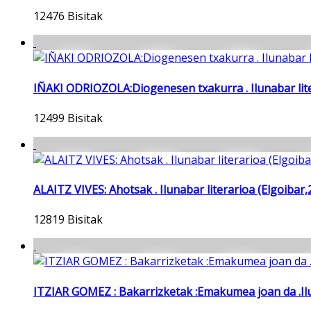
12476 Bisitak
IÑAKI ODRIOZOLA:Diogenesen txakurra . Ilunabar lite
12499 Bisitak
ALAITZ VIVES: Ahotsak . Ilunabar literarioa (Elgoibar
12819 Bisitak
ITZIAR GOMEZ : Bakarrizketak :Emakumea joan da .Ilu