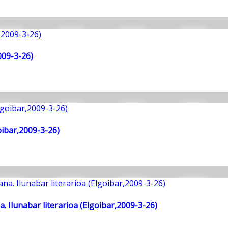
009-3-26)
oibar,2009-3-26)
 Ilunabar literarioa (Elgoibar,2009-3-26)