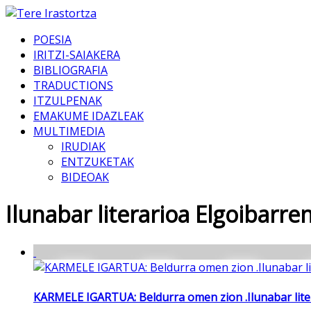
POESIA
IRITZI-SAIAKERA
BIBLIOGRAFIA
TRADUCTIONS
ITZULPENAK
EMAKUME IDAZLEAK
MULTIMEDIA
IRUDIAK
ENTZUKETAK
BIDEOAK
Ilunabar literarioa Elgoibarre
KARMELE IGARTUA: Beldurra omen zion .Ilunabar liter