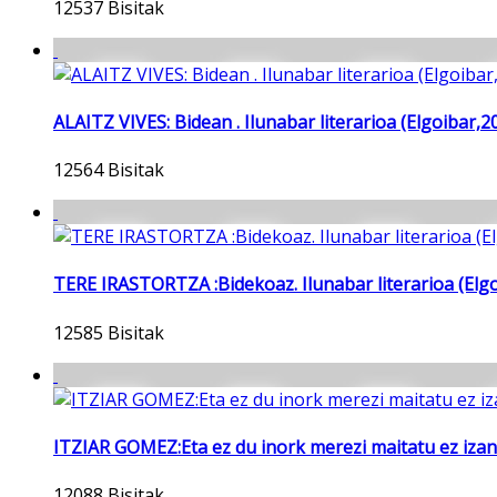
12537 Bisitak
ALAITZ VIVES: Bidean . Ilunabar literarioa (Elgoibar,2
12564 Bisitak
TERE IRASTORTZA :Bidekoaz. Ilunabar literarioa (Elg
12585 Bisitak
ITZIAR GOMEZ:Eta ez du inork merezi maitatu ez izana.
12088 Bisitak