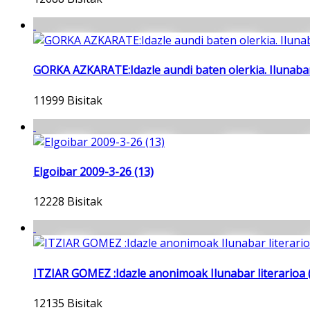
GORKA AZKARATE:Idazle aundi baten olerkia. Ilunabar 
11999 Bisitak
Elgoibar 2009-3-26 (13)
12228 Bisitak
ITZIAR GOMEZ :Idazle anonimoak Ilunabar literarioa 
12135 Bisitak