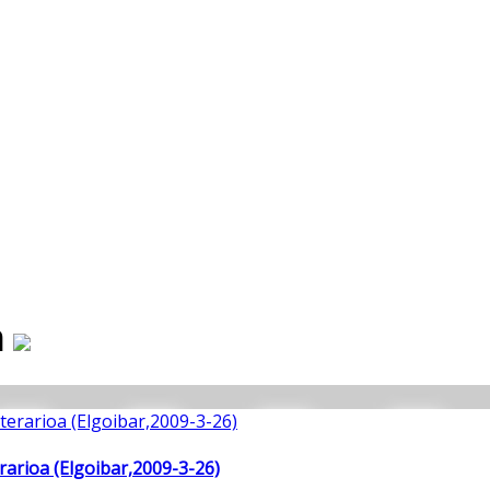
n
arioa (Elgoibar,2009-3-26)