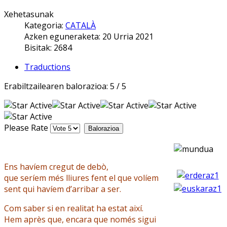
Xehetasunak
Kategoria:
CATALÀ
Azken eguneraketa: 20 Urria 2021
Bisitak: 2684
Traductions
Erabiltzailearen balorazioa:
5
/
5
Please Rate
Ens havíem cregut de debò,
que seríem més lliures fent el que volíem
sent qui havíem d’arribar a ser.
Com saber si en realitat ha estat així.
Hem après que, encara que només sigui