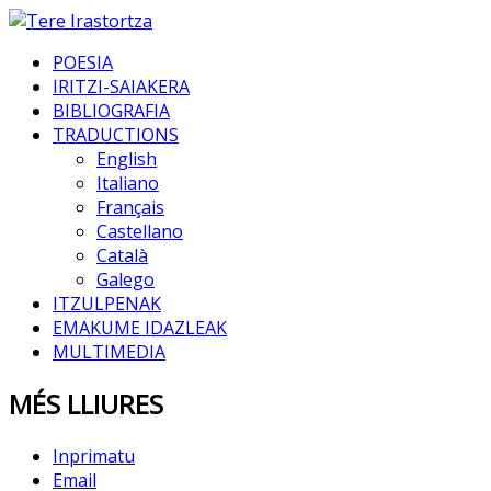
POESIA
IRITZI-SAIAKERA
BIBLIOGRAFIA
TRADUCTIONS
English
Italiano
Français
Castellano
Català
Galego
ITZULPENAK
EMAKUME IDAZLEAK
MULTIMEDIA
MÉS LLIURES
Inprimatu
Email