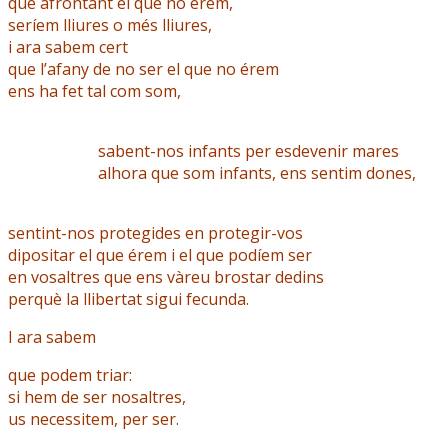
que afrontant el que no érem,
seríem lliures o més lliures,
i ara sabem cert
que l’afany de no ser el que no érem
ens ha fet tal com som,
sabent-nos infants per esdevenir mares
alhora que som infants, ens sentim dones,
sentint-nos protegides en protegir-vos
dipositar el que érem i el que podíem ser
en vosaltres que ens vàreu brostar dedins
perquè la llibertat sigui fecunda.
I ara sabem
que podem triar:
si hem de ser nosaltres,
us necessitem, per ser.