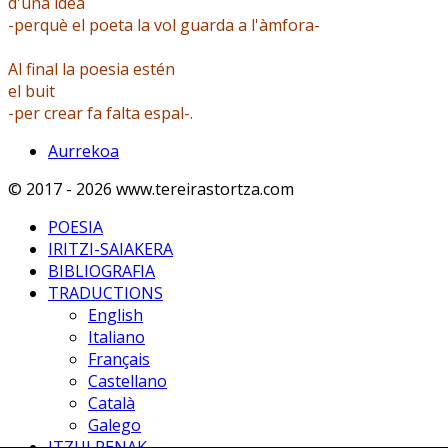
d'una idea
-perquè el poeta la vol guarda a l'àmfora-
Al final la poesia estén
el buit
-per crear fa falta espal-.
Aurrekoa
© 2017 - 2026 www.tereirastortza.com
POESIA
IRITZI-SAIAKERA
BIBLIOGRAFIA
TRADUCTIONS
English
Italiano
Français
Castellano
Català
Galego
ITZULPENAK