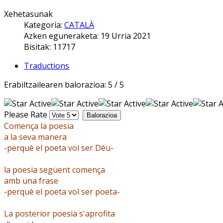
Xehetasunak
Kategoria:
CATALÀ
Azken eguneraketa: 19 Urria 2021
Bisitak: 11717
Traductions
Erabiltzailearen balorazioa:
5
/
5
Please Rate
Comença la poesia
a la seva manera
-perquè el poeta vol ser Déu-
la poesia següent comença
amb una frase
-perquè el poeta vol ser poeta-
La posterior poesia s'aprofita