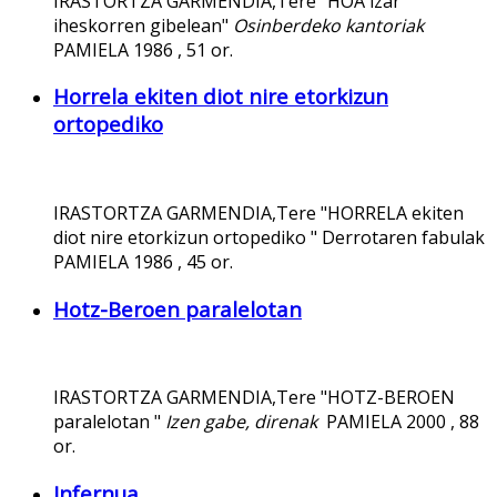
IRASTORTZA GARMENDIA,Tere "HOA izar
iheskorren gibelean"
Osinberdeko kantoriak
PAMIELA 1986 , 51 or.
Horrela ekiten diot nire etorkizun
ortopediko
IRASTORTZA GARMENDIA,Tere "HORRELA ekiten
diot nire etorkizun ortopediko " Derrotaren fabulak
PAMIELA 1986 , 45 or.
Hotz-Beroen paralelotan
IRASTORTZA GARMENDIA,Tere "HOTZ-BEROEN
paralelotan "
Izen gabe, direnak
PAMIELA 2000 , 88
or.
Infernua