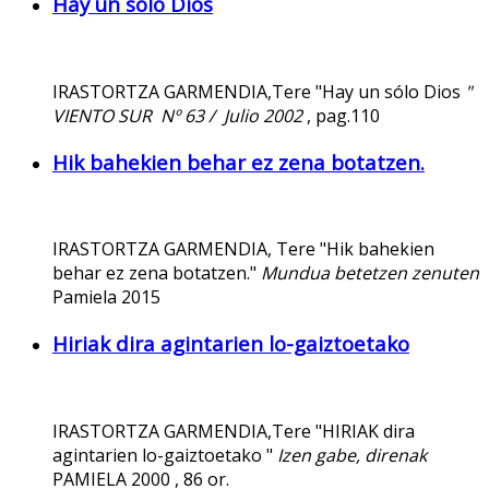
Hay un sólo Dios
IRASTORTZA GARMENDIA,Tere "Hay un sólo Dios
"
VIENTO SUR Nº 63 / Julio 2002
, pag.110
Hik bahekien behar ez zena botatzen.
IRASTORTZA GARMENDIA, Tere "Hik bahekien
behar ez zena botatzen."
Mundua betetzen zenuten
Pamiela 2015
Hiriak dira agintarien lo-gaiztoetako
IRASTORTZA GARMENDIA,Tere "HIRIAK dira
agintarien lo-gaiztoetako "
Izen gabe, direnak
PAMIELA 2000 , 86 or.