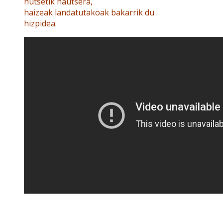
hutsetik hautsera,
haizeak landatutakoak bakarrik du
hizpidea.