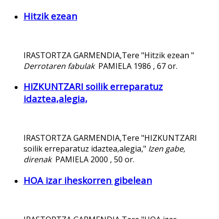
Hitzik ezean
IRASTORTZA GARMENDIA,Tere "Hitzik ezean "
Derrotaren fabulak
PAMIELA 1986 , 67 or.
HIZKUNTZARI soilik erreparatuz
idaztea,alegia,
IRASTORTZA GARMENDIA,Tere "HIZKUNTZARI
soilik erreparatuz idaztea,alegia,"
Izen gabe,
direnak
PAMIELA 2000 , 50 or.
HOA izar iheskorren gibelean