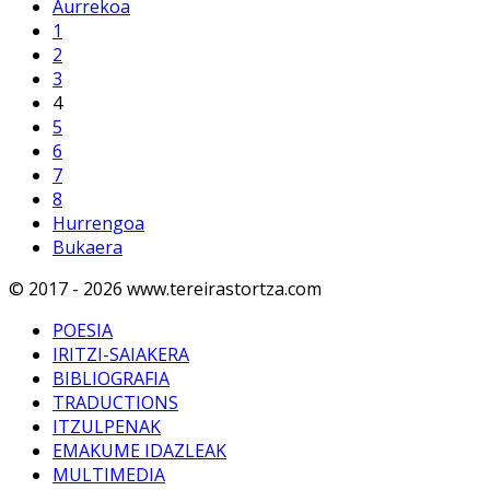
Aurrekoa
1
2
3
4
5
6
7
8
Hurrengoa
Bukaera
© 2017 - 2026 www.tereirastortza.com
POESIA
IRITZI-SAIAKERA
BIBLIOGRAFIA
TRADUCTIONS
ITZULPENAK
EMAKUME IDAZLEAK
MULTIMEDIA