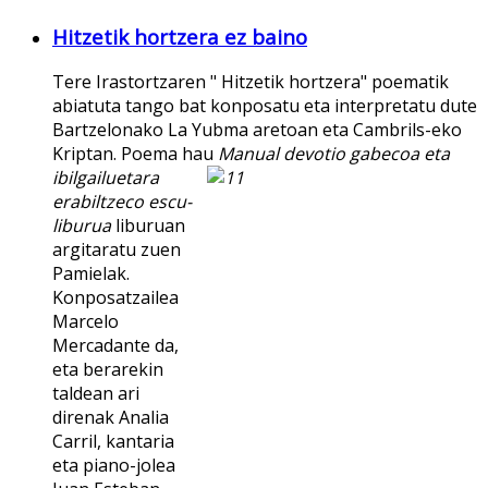
Hitzetik hortzera ez baino
Tere Irastortzaren " Hitzetik hortzera" poematik
abiatuta tango bat konposatu eta interpretatu dute
Bartzelonako La Yubma aretoan eta Cambrils-eko
Kriptan. Poema hau
Manual devotio gabecoa eta
ibilgailuetara
erabiltzeco escu-
liburua
liburuan
argitaratu zuen
Pamielak.
Konposatzailea
Marcelo
Mercadante da,
eta berarekin
taldean ari
direnak Analia
Carril, kantaria
eta piano-jolea