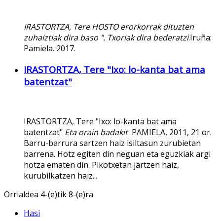
IRASTORTZA, Tere HOSTO erorkorrak dituzten
zuhaiztiak dira baso ". Txoriak dira bederatzi
.Iruña:
Pamiela. 2017.
IRASTORTZA, Tere "Ixo: lo-kanta bat ama
batentzat"
IRASTORTZA, Tere "Ixo: lo-kanta bat ama
batentzat"
Eta orain badakit
PAMIELA, 2011, 21 or.
Barru-barrura sartzen haiz isiltasun zurubietan
barrena. Hotz egiten din neguan eta eguzkiak argi
hotza ematen din. Pikotxetan jartzen haiz,
kurubilkatzen haiz...
Orrialdea 4-(e)tik 8-(e)ra
Hasi