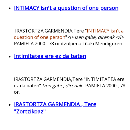
INTIMACY isn't a question of one person
IRASTORTZA GARMENDIA,Tere "
INTIMACY isn't a
question of one person
"
<i> Izen gabe, direnak </i>
PAMIELA 2000 , 78 or.itzulpena: Iñaki Mendiguren
Intimitatea ere ez da baten
IRASTORTZA GARMENDIA,Tere "INTIMITATEA ere
ez da baten"
Izen gabe, direnak
PAMIELA 2000 , 78
or.
IRASTORTZA GARMENDIA , Tere
"Zortzikoaz"