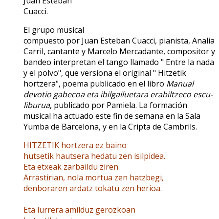
Juan Esteban
Cuacci.
El grupo musical
compuesto por Juan Esteban Cuacci, pianista, Analia
Carril, cantante y Marcelo Mercadante, compositor y
bandeo interpretan el tango llamado " Entre la nada
y el polvo", que versiona el original " Hitzetik
hortzera", poema publicado en el libro
Manual
devotio gabecoa eta ibilgailuetara erabiltzeco escu-
liburua
, publicado por Pamiela. La formación
musical ha actuado este fin de semana en la Sala
Yumba de Barcelona, y en la Cripta de Cambrils.
HITZETIK hortzera ez baino
hutsetik hautsera hedatu zen isilpidea.
Eta etxeak zarbaildu ziren.
Arrastirian, nola mortua zen hatzbegi,
denboraren ardatz tokatu zen herioa.
Eta lurrera amilduz gerozkoan