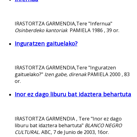
IRASTORTZA GARMENDIA,Tere "Infernua"
Osinberdeko kantoriak
PAMIELA 1986 , 39 or.
Inguratzen gaituelako?
IRASTORTZA GARMENDIA,Tere "Inguratzen
gaituelako?"
Izen gabe, direnak
PAMIELA 2000 , 83
or.
Inor ez dago liburu bat idaztera behartuta
IRASTORTZA GARMENDIA , Tere "Inor ez dago
liburu bat idaztera behartuta"
BLANCO NEGRO
CULTURAL.
ABC, 7 de Junio de 2003, 16or.