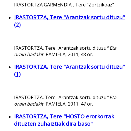
IRASTORTZA GARMENDIA , Tere "Zortzikoaz"
IRASTORTZA, Tere "Arantzak sortu dituzu"
(2)
IRASTORTZA, Tere "Arantzak sortu dituzu
" Eta
orain badakit
PAMIELA, 2011, 48 or.
IRASTORTZA, Tere "Arantzak sortu dituzu"
(1)
IRASTORTZA, Tere "Arantzak sortu dituzu
" Eta
orain badakit
PAMIELA, 2011, 47 or.
IRASTORTZA, Tere "HOSTO erorkorrak
dituzten zuhaiztiak dira baso"