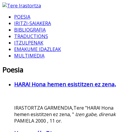
POESIA
IRITZI-SAIAKERA
BIBLIOGRAFIA
TRADUCTIONS
ITZULPENAK
EMAKUME IDAZLEAK
MULTIMEDIA
Poesia
HARA! Hona hemen esistitzen ez zena,
IRASTORTZA GARMENDIA,Tere "HARA! Hona
hemen esistitzen ez zena, "
Izen gabe, direnak
PAMIELA 2000 , 11 or.