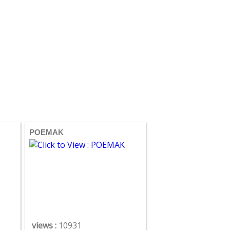
POEMAK
views :
10931