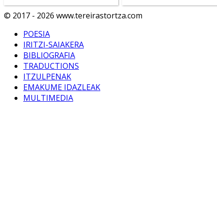
© 2017 - 2026 www.tereirastortza.com
POESIA
IRITZI-SAIAKERA
BIBLIOGRAFIA
TRADUCTIONS
ITZULPENAK
EMAKUME IDAZLEAK
MULTIMEDIA