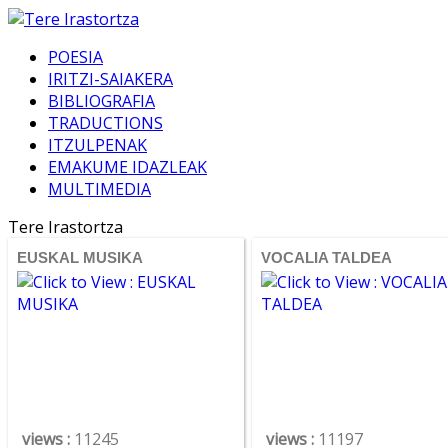
POESIA
IRITZI-SAIAKERA
BIBLIOGRAFIA
TRADUCTIONS
ITZULPENAK
EMAKUME IDAZLEAK
MULTIMEDIA
Tere Irastortza
EUSKAL MUSIKA
VOCALIA TALDEA
views :
11245
views :
11197