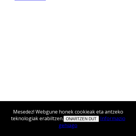
Mesedez! Webgune honek cookieak eta antzeko
teknologiak erabiltzen.
Informazio
ONARTZEN DUT
gehiago