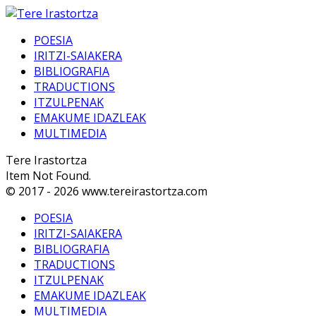
POESIA
IRITZI-SAIAKERA
BIBLIOGRAFIA
TRADUCTIONS
ITZULPENAK
EMAKUME IDAZLEAK
MULTIMEDIA
Tere Irastortza
Item Not Found.
© 2017 - 2026 www.tereirastortza.com
POESIA
IRITZI-SAIAKERA
BIBLIOGRAFIA
TRADUCTIONS
ITZULPENAK
EMAKUME IDAZLEAK
MULTIMEDIA