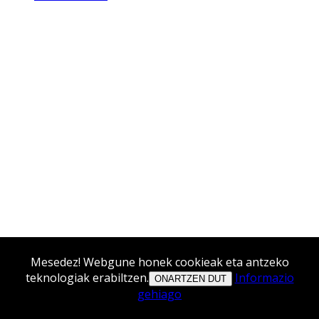
Mesedez! Webgune honek cookieak eta antzeko
teknologiak erabiltzen.
Informazio
ONARTZEN DUT
gehiago