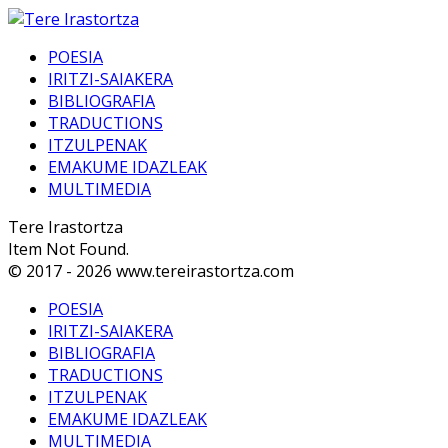
POESIA
IRITZI-SAIAKERA
BIBLIOGRAFIA
TRADUCTIONS
ITZULPENAK
EMAKUME IDAZLEAK
MULTIMEDIA
Tere Irastortza
Item Not Found.
© 2017 - 2026 www.tereirastortza.com
POESIA
IRITZI-SAIAKERA
BIBLIOGRAFIA
TRADUCTIONS
ITZULPENAK
EMAKUME IDAZLEAK
MULTIMEDIA