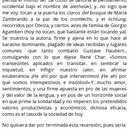
occidental bajo el nombre de
aletheía
»), y…no sigo que
me voy; tocan a la puerta los
claros del bosque
de María
Zambrando a la par de los cromlechs, y el
lichtung
,
recorridos por Oteiza, y ciertos aires de familia de Giorgio
Agamben (hoy no tocan, que bastante están tocando ya).
Se muestra la autora, firme y ajena en lo que hace al
karaoke dominante, plagado de ideas recibidas y lugares
comunes -que tanto combatió Gustave Flaubert-,
comulgando con lo que dijese René Char: «Somos
transeúntes aplicados en transitar, en sembrar la
inquietud, en infligir nuestro calor, en afirmar
exuberancia. ¡He ahí por qué intervenimos! ¡He ahí por
qué somos intempestivos e insólitos!».Y…mucho amor,
sentimientos, y una firme apuesta en pro de las mujeres
y del valor de la lengua, y en pos de un horizonte social
en que prime la solidaridad y no imperen los pretendidos
valores productivistas y económicos, dichosa eficacia,
como es el caso de la sociedad de hoy.
No quisiera dar por terminada esta recensión, pues sería