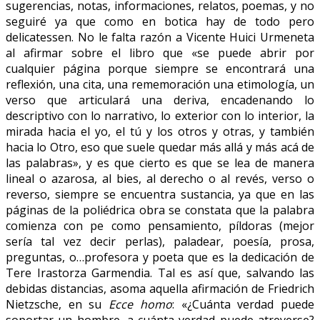
sugerencias, notas, informaciones, relatos, poemas, y no
seguiré ya que como en botica hay de todo pero
delicatessen. No le falta razón a Vicente Huici Urmeneta
al afirmar sobre el libro que «se puede abrir por
cualquier página porque siempre se encontrará una
reflexión, una cita, una rememoración una etimología, un
verso que articulará una deriva, encadenando lo
descriptivo con lo narrativo, lo exterior con lo interior, la
mirada hacia el yo, el tú y los otros y otras, y también
hacia lo Otro, eso que suele quedar más allá y más acá de
las palabras», y es que cierto es que se lea de manera
lineal o azarosa, al bies, al derecho o al revés, verso o
reverso, siempre se encuentra sustancia, ya que en las
páginas de la poliédrica obra se constata que la palabra
comienza con pe como pensamiento, píldoras (mejor
sería tal vez decir perlas), paladear, poesía, prosa,
preguntas, o…profesora y poeta que es la dedicación de
Tere Irastorza Garmendia. Tal es así que, salvando las
debidas distancias, asoma aquella afirmación de Friedrich
Nietzsche, en su
Ecce homo
: «¿Cuánta verdad puede
soportar un hombre, a cuánta verdad puede atreverse?