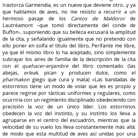
Irastorza Garmendia, es un nueve que deviene otro…y ya
que hablamos de aves, no me resisto a recurrir a un
hermoso pasaje de los
Cantos de Maldoror
de
Lautréamont –que tomó directamente del conde de
Buffon-, suponiendo que su belleza excusará la amplitud
de la cita, y señalando igualmente que no pretendo con
ello poner en solfa el título del libro, Perifante me libre,
ya que él mismo libro lo ha aceptado, sino simplemente
subrayar los aires de familia de la descripción de la cita
con el
quehacer-enjambre
del libro comentado: (las
abejas,
erleak
, pican y producen dulce, como el
pharmakon
giego que cura y mata) «Las bandadas de
estorninos tiene un modo de volar que les es propio y
parece regirse por tácticas uniformes y regulares, como
ocurriría con un regimiento disciplinado obedeciendo con
precisión la voz de un único líder. Los estorninos
obedecen la voz del instinto, y su instinto los lleva a
agruparse en el centro del escuadrón, mientras que la
velocidad de su vuelo los lleva constantemente más allá;
de modo que esta multitud de aves así unidas por una