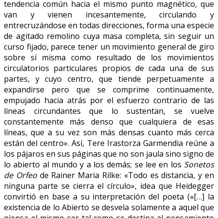
tendencia común hacia el mismo punto magnético, que
van y vienen incesantemente, circulando y
entrecruzándose en todas direcciones, forma una especie
de agitado remolino cuya masa completa, sin seguir un
curso fijado, parece tener un movimiento general de giro
sobre sí misma como resultado de los movimientos
circulatorios particulares propios de cada una de sus
partes, y cuyo centro, que tiende perpetuamente a
expandirse pero que se comprime continuamente,
empujado hacia atrás por el esfuerzo contrario de las
líneas circundantes que lo sustentan, se vuelve
constantemente más denso que cualquiera de esas
líneas, que a su vez son más densas cuanto más cerca
están del centro». Así, Tere Irastorza Garmendia reúne a
los pájaros en sus páginas que no son jaula sino signo de
lo abierto al mundo y a los demás; se lee en los
Sonetos
de Orfeo
de Rainer Maria Rilke: «Todo es distancia, y en
ninguna parte se cierra el círculo», idea que Heidegger
convirtió en base a su interpretación del poeta («[…] la
existencia de lo Abierto se desvela solamente a aquel que
piensa el mismo ser tal como se destina al pensamiento