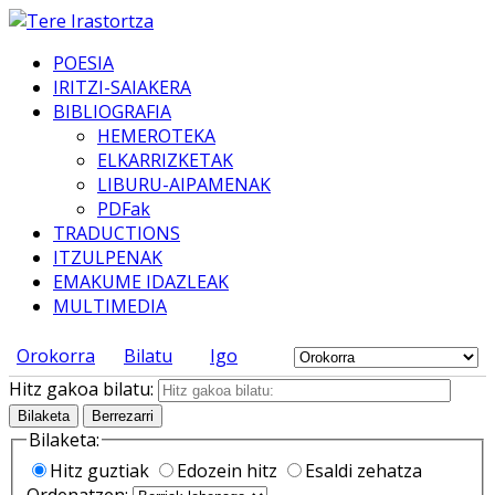
POESIA
IRITZI-SAIAKERA
BIBLIOGRAFIA
HEMEROTEKA
ELKARRIZKETAK
LIBURU-AIPAMENAK
PDFak
TRADUCTIONS
ITZULPENAK
EMAKUME IDAZLEAK
MULTIMEDIA
Orokorra
Bilatu
Igo
Hitz gakoa bilatu:
Bilaketa
Berrezarri
Bilaketa:
Hitz guztiak
Edozein hitz
Esaldi zehatza
Ordenatzen: